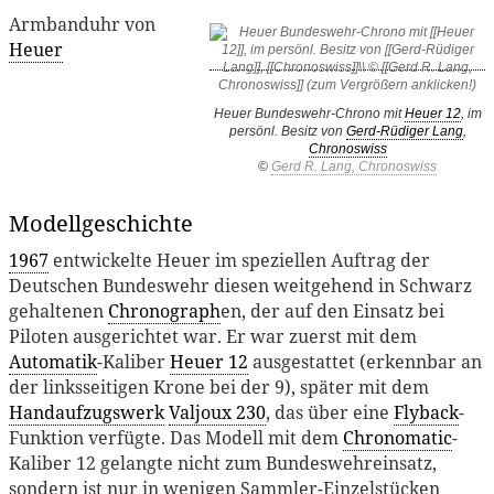
Armbanduhr von
Heuer
Heuer Bundeswehr-Chrono mit
Heuer 12
, im
persönl. Besitz von
Gerd-Rüdiger Lang
,
Chronoswiss
©
Gerd R. Lang, Chronoswiss
Modellgeschichte
1967
entwickelte Heuer im speziellen Auftrag der
Deutschen Bundeswehr diesen weitgehend in Schwarz
gehaltenen
Chronograph
en, der auf den Einsatz bei
Piloten ausgerichtet war. Er war zuerst mit dem
Automatik
-Kaliber
Heuer 12
ausgestattet (erkennbar an
der linksseitigen Krone bei der 9), später mit dem
Handaufzugswerk
Valjoux 230
, das über eine
Flyback
-
Funktion verfügte. Das Modell mit dem
Chronomatic
-
Kaliber 12 gelangte nicht zum Bundeswehreinsatz,
sondern ist nur in wenigen Sammler-Einzelstücken