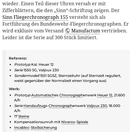
wieder. Einen Teil dieser Uhren versah er mit
Zifferblättern, die den „Sinn“-Schriftzug zeigen. Der
Sinn Fliegerchronograph 155
versteht sich als
Fortführung des Bundeswehr-Fliegerchronographen. Er
wird exklusiv vom Versand
Manufactum
vertrieben.
Leider ist die Serie auf 300 Stück limitiert.
Referenz:
Prototyp
Kal. Heuer 12
Serie
1550 SG, Valjoux 230
Sondermodell
1551 SGSZ, Sternzeituhr (auf Sternzeit reguliert,
weist gegenüber der Normalzeit einen Vorgang aus)
Werk:
Prototyp
Automatisch
es
Chronograph
enwerk
Heuer 12
, 21.600
A/h
Serie
Handaufzug
s-
Chronograph
enwerk
Valjoux 230
, 18.000
A/h
17
Steine
Kompensationsunruh mit
Nivarox
-
Spirale
Incabloc
-
Stoßsicherung