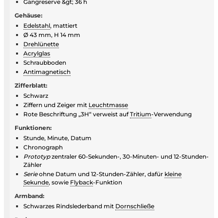
Gangreserve &gt; 36 h
Gehäuse:
Edelstahl
, mattiert
Ø 43 mm, H 14 mm
Drehlünette
Acrylglas
Schraubboden
Antimagnetisch
Zifferblatt:
Schwarz
Ziffern und Zeiger mit
Leuchtmasse
Rote Beschriftung „3H“ verweist auf
Tritium
-Verwendung
Funktionen:
Stunde, Minute, Datum
Chronograph
Prototyp
zentraler 60-Sekunden-, 30-Minuten- und 12-Stunden-
Zähler
Serie
ohne Datum und 12-Stunden-Zähler, dafür
kleine
Sekunde
, sowie
Flyback
-Funktion
Armband:
Schwarzes Rindslederband mit
Dornschließe