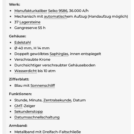
Werk:
Manufakturkaliber
Seiko 9S86
, 36.000 A/h
Mechanisch mit
automatisch
em Aufzug (Handaufzug möglich)
37
Lagersteine
Gangreserve 55 h
Gehäuse:
Edelstahl
Ø 40 mm, H 14 mm
Doppelt gewölbtes
Saphirglas
, innen entspiegelt
Verschraubte Krone
Durchsichtiger verschraubter Gehäuseboden
Wasserdicht
bis 10 atm
Zifferblatt:
Blau mit
Sonnenschliff
Funktionen:
Stunde, Minute,
Zentralsekunde
, Datum
GMT
-Zeiger
Sekundenstopp
Datumsschnellschaltung
Armband:
Metallband mit Dreifach-
Faltschließe