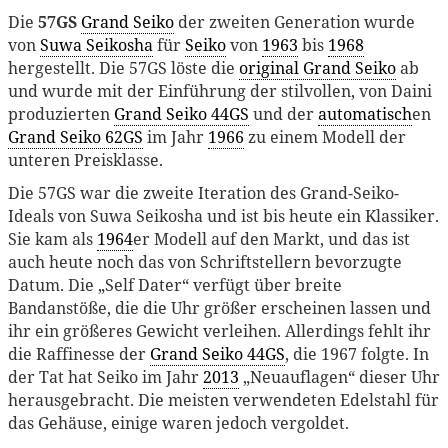
Die
57GS
Grand Seiko
der zweiten Generation wurde
von
Suwa Seikosha
für
Seiko
von
1963
bis
1968
hergestellt. Die 57GS löste die
original Grand Seiko
ab
und wurde mit der Einführung der stilvollen, von Daini
produzierten
Grand Seiko 44GS
und der
automatisch
en
Grand Seiko 62GS
im Jahr
1966
zu einem Modell der
unteren Preisklasse.
Die 57GS war die zweite Iteration des Grand-Seiko-
Ideals von Suwa Seikosha und ist bis heute ein Klassiker.
Sie kam als
1964
er Modell auf den Markt, und das ist
auch heute noch das von Schriftstellern bevorzugte
Datum. Die „Self Dater“ verfügt über breite
Bandanstöße, die die Uhr größer erscheinen lassen und
ihr ein größeres Gewicht verleihen. Allerdings fehlt ihr
die Raffinesse der
Grand Seiko 44GS
, die 1967 folgte. In
der Tat hat Seiko im Jahr
2013
„Neuauflagen“ dieser Uhr
herausgebracht. Die meisten verwendeten Edelstahl für
das Gehäuse, einige waren jedoch vergoldet.