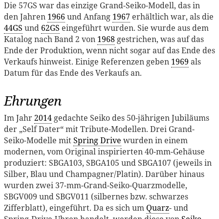
Die 57GS war das einzige Grand-Seiko-Modell, das in
den Jahren
1966
und Anfang
1967
erhältlich war, als die
44GS
und
62GS
eingeführt wurden. Sie wurde aus dem
Katalog nach Band 2 von
1968
gestrichen, was auf das
Ende der Produktion, wenn nicht sogar auf das Ende des
Verkaufs hinweist. Einige Referenzen geben
1969
als
Datum für das Ende des Verkaufs an.
Ehrungen
Im Jahr
2014
gedachte Seiko des 50-jährigen Jubiläums
der „Self Dater“ mit Tribute-Modellen. Drei Grand-
Seiko-Modelle mit
Spring Drive
wurden in einem
modernen, vom Original inspirierten 40-mm-Gehäuse
produziert: SBGA103, SBGA105 und SBGA107 (jeweils in
Silber, Blau und Champagner/Platin). Darüber hinaus
wurden zwei 37-mm-Grand-Seiko-Quarzmodelle,
SBGV009 und SBGV011 (silbernes bzw. schwarzes
Zifferblatt), eingeführt. Da es sich um
Quarz
- und