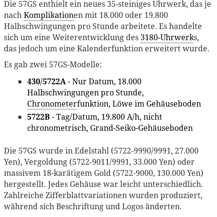
Die 57GS enthielt ein neues 35-steiniges Uhrwerk, das je
nach
Komplikation
en mit 18.000 oder 19.800
Halbschwingungen pro Stunde arbeitete. Es handelte
sich um eine Weiterentwicklung des
3180-Uhrwerk
s,
das jedoch um eine Kalenderfunktion erweitert wurde.
Es gab zwei 57GS-Modelle:
430
/
5722A
- Nur Datum, 18.000
Halbschwingungen pro Stunde,
Chronometer
funktion, Löwe im Gehäuseboden
5722B
- Tag/Datum, 19.800 A/h, nicht
chronometrisch, Grand-Seiko-Gehäuseboden
Die 57GS wurde in Edelstahl (5722-9990/9991, 27.000
Yen), Vergoldung (5722-9011/9991, 33.000 Yen) oder
massivem 18-karätigem Gold (5722-9000, 130.000 Yen)
hergestellt. Jedes Gehäuse war leicht unterschiedlich.
Zahlreiche Zifferblattvariationen wurden produziert,
während sich Beschriftung und Logos änderten.