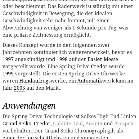
oder beschleunigt. Das Räderwerk ist ständig mit einer
Geschwindigkeit in Bewegung, die der idealen
Geschwindigkeit sehr nahe kommt, mit einer
Abweichung von weniger als 1 Sekunde pro Tag, was
eine präzise Zeitmessung ermöglicht.
Dieses Konzept wurde in den folgenden zwei
Jahrzehnten kontinuierlich weiterentwickelt, bevor es
1997
angekündigt und
1998
auf der
Basler Messe
vorgestellt wurde. Eine Spring Drive
Credor
wurde
1999
vorgestellt. Die ersten Spring-Drive-Uhrwerke
waren
Handaufzug
swerke; ein
Automatik
werk kam im
Jahr
2005
auf den Markt.
Anwendungen
Die Spring-Drive-Technologie ist Seikos High-End-Linien
Grand Seiko
,
Credor
,
Galante
,
Izul
,
Ananta
und
Prospex
vorbehalten. Der Grand Seiko Chronograph gilt als
einer der fortschrittlichsten und genauesten