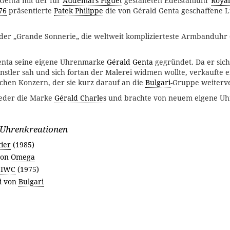
Genta mit der für
Audemars Piguet
gestalteten Edelstahluhr
Roya
76
präsentierte
Patek Philippe
die von Gérald Genta geschaffene 
der „Grande Sonnerie„ die weltweit komplizierteste Armbanduhr (
enta seine eigene Uhrenmarke
Gérald Genta
gegründet. Da er sich
tler sah und sich fortan der Malerei widmen wollte, verkaufte e
schen Konzern, der sie kurz darauf an die
Bulgari
-Gruppe weiterve
eder die Marke
Gérald Charles
und brachte von neuem eigene Uh
 Uhrenkreationen
tier
(1985)
von
Omega
n
IWC
(1975)
ri von
Bulgari