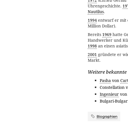
1972
schrieb Gérald 
Uhrengeschichte.
19
Nautilus
.
1994
entwarf er mit 
Million Dollar).
Bereits
1969
hatte G
Handwerker und Küns
1998
an einen asiati
2001
gründete er wi
Markt.
Weitere bekannte
Pasha
von
Car
Constellation 
Ingenieur
vo
Bulgari-Bulga
Biographien