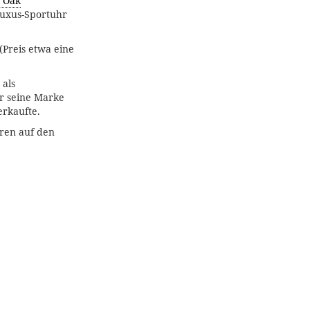
l Oak
Luxus-Sportuhr
Preis etwa eine
 als
r seine Marke
rkaufte.
ren auf den