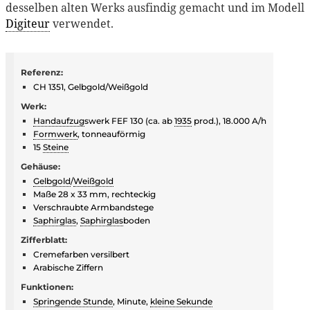
desselben alten Werks ausfindig gemacht und im Modell
Digiteur
verwendet.
Referenz:
CH 1351, Gelbgold/Weißgold
Werk:
Handaufzug
swerk FEF 130 (ca. ab
1935
prod.), 18.000 A/h
Formwerk
, tonneauförmig
15
Steine
Gehäuse:
Gelbgold
/
Weißgold
Maße 28 x 33 mm, rechteckig
Verschraubte Armbandstege
Saphirglas
,
Saphirglas
boden
Zifferblatt:
Cremefarben versilbert
Arabische Ziffern
Funktionen:
Springende Stunde
, Minute,
kleine Sekunde