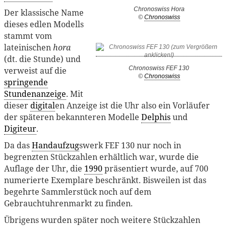
Chronoswiss Hora
Der klassische Name
©
Chronoswiss
dieses edlen Modells
stammt vom
lateinischen
hora
(dt. die Stunde) und
Chronoswiss FEF 130
verweist auf die
©
Chronoswiss
springende
Stundenanzeige
. Mit
dieser
digital
en Anzeige ist die Uhr also ein Vorläufer
der späteren bekannteren Modelle
Delphis
und
Digiteur
.
Da das
Handaufzug
swerk FEF 130 nur noch in
begrenzten Stückzahlen erhältlich war, wurde die
Auflage der Uhr, die
1990
präsentiert wurde, auf 700
numerierte Exemplare beschränkt. Bisweilen ist das
begehrte Sammlerstück noch auf dem
Gebrauchtuhrenmarkt zu finden.
Übrigens wurden später noch weitere Stückzahlen