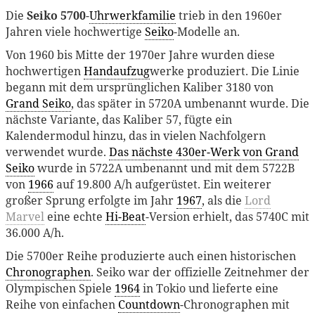
Die
Seiko 5700
-
Uhrwerkfamilie
trieb in den 1960er
Jahren viele hochwertige
Seiko
-Modelle an.
Von 1960 bis Mitte der 1970er Jahre wurden diese
hochwertigen
Handaufzug
werke produziert. Die Linie
begann mit dem ursprünglichen Kaliber 3180 von
Grand Seiko
, das später in 5720A umbenannt wurde. Die
nächste Variante, das Kaliber 57, fügte ein
Kalendermodul hinzu, das in vielen Nachfolgern
verwendet wurde.
Das nächste 430er-Werk von Grand
Seiko
wurde in 5722A umbenannt und mit dem 5722B
von
1966
auf 19.800 A/h aufgerüstet. Ein weiterer
großer Sprung erfolgte im Jahr
1967
, als die
Lord
Marvel
eine echte
Hi-Beat
-Version erhielt, das 5740C mit
36.000 A/h.
Die 5700er Reihe produzierte auch einen historischen
Chronographen
. Seiko war der offizielle Zeitnehmer der
Olympischen Spiele
1964
in Tokio und lieferte eine
Reihe von einfachen
Countdown
-Chronographen mit