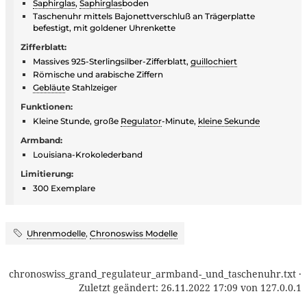
Saphirglas
,
Saphirglas
boden
Taschenuhr mittels Bajonettverschluß an Trägerplatte
befestigt, mit goldener Uhrenkette
Zifferblatt:
Massives 925-Sterlingsilber-Zifferblatt,
guillochiert
Römische und arabische Ziffern
Gebläut
e Stahlzeiger
Funktionen:
Kleine Stunde, große
Regulator
-Minute,
kleine Sekunde
Armband:
Louisiana-Krokolederband
Limitierung:
300 Exemplare
Uhrenmodelle
,
Chronoswiss Modelle
chronoswiss_grand_regulateur_armband-_und_taschenuhr.txt
·
Zuletzt geändert:
26.11.2022 17:09
von
127.0.0.1