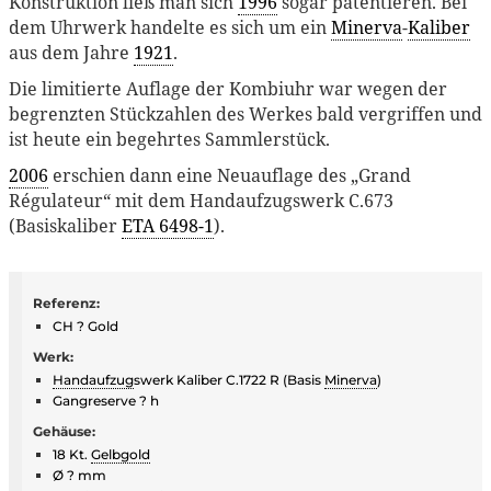
Konstruktion ließ man sich
1996
sogar patentieren. Bei
dem Uhrwerk handelte es sich um ein
Minerva
-
Kaliber
aus dem Jahre
1921
.
Die limitierte Auflage der Kombiuhr war wegen der
begrenzten Stückzahlen des Werkes bald vergriffen und
ist heute ein begehrtes Sammlerstück.
2006
erschien dann eine Neuauflage des „Grand
Régulateur“ mit dem Handaufzugswerk C.673
(Basiskaliber
ETA 6498-1
).
Referenz:
CH ? Gold
Werk:
Handaufzug
swerk Kaliber C.1722 R (Basis
Minerva
)
Gangreserve ? h
Gehäuse:
18 Kt.
Gelbgold
Ø ? mm