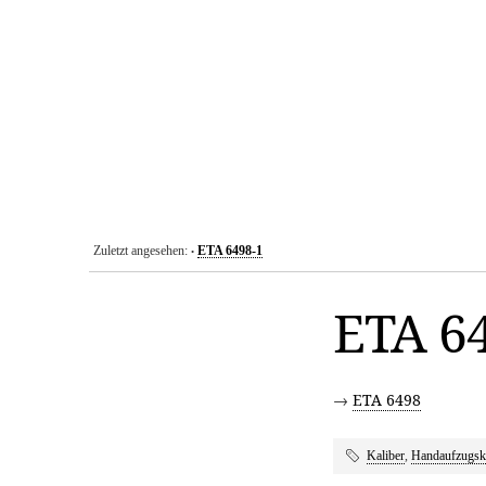
Zuletzt angesehen:
ETA 6498-1
•
ETA 6
→
ETA 6498
Kaliber
,
Handaufzugska