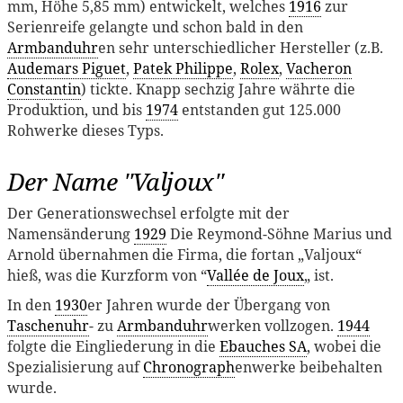
mm, Höhe 5,85 mm) entwickelt, welches
1916
zur
Serienreife gelangte und schon bald in den
Armbanduhr
en sehr unterschiedlicher Hersteller (z.B.
Audemars Piguet
,
Patek Philippe
,
Rolex
,
Vacheron
Constantin
) tickte. Knapp sechzig Jahre währte die
Produktion, und bis
1974
entstanden gut 125.000
Rohwerke dieses Typs.
Der Name "Valjoux"
Der Generationswechsel erfolgte mit der
Namensänderung
1929
Die Reymond-Söhne Marius und
Arnold übernahmen die Firma, die fortan „Valjoux“
hieß, was die Kurzform von “
Vallée de Joux
„ ist.
In den
1930
er Jahren wurde der Übergang von
Taschenuhr
- zu
Armbanduhr
werken vollzogen.
1944
folgte die Eingliederung in die
Ebauches SA
, wobei die
Spezialisierung auf
Chronograph
enwerke beibehalten
wurde.