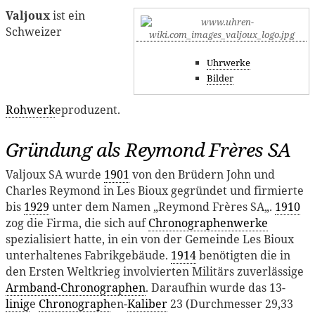
Valjoux
ist ein
Schweizer
Uhrwerke
Bilder
Rohwerk
eproduzent.
Gründung als Reymond Frères SA
Valjoux SA wurde
1901
von den Brüdern John und
Charles Reymond in Les Bioux gegründet und firmierte
bis
1929
unter dem Namen „Reymond Frères SA„.
1910
zog die Firma, die sich auf
Chronographenwerke
spezialisiert hatte, in ein von der Gemeinde Les Bioux
unterhaltenes Fabrikgebäude.
1914
benötigten die in
den Ersten Weltkrieg involvierten Militärs zuverlässige
Armband-Chronographen
. Daraufhin wurde das 13-
linig
e
Chronograph
en-
Kaliber
23 (Durchmesser 29,33