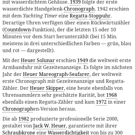
mit wasserdichtem Gehäuse.
1939
folgte der erste
wasserdichte Handgelenk-
Chronograph
. 1942 erschien
mit dem
Yachting Timer
eine
Regatta
-
Stoppuhr
.
Derartige Uhren verfügen über einen Rückwärtszähler
(
Countdown
-Funktion), der die letzten 15 oder 10
Minuten vor dem Start herunterzählt (bei 15 Min.
meistens in drei unterschiedlichen Farben — grün, blau
und rot — dargestellt).
Mit der
Heuer Solunar
erschien
1949
die weltweit erste
Armbanduhr mit Gezeitenanzeige. Es folgte im nächsten
Jahr der
Heuer Mareograph-Seafarer
, der weltweit
erste Chronograph mit Gezeitenanzeige und Regatta-
Zähler. Der
Heuer Skipper
, eine heute ebenfalls von
Uhrensammlern sehr geschätzte Rarität, bot
1968
ebenfalls einen Regatta-Zähler und kam
1972
in einer
Chronograph
en-Version heraus.
Die ab
1982
produzierte professionelle Serie 2000,
gestaltet von
Jack W. Heuer
, garantierte mit ihrer
Schraubkrone
eine
Wasserdichtigkeit
von bis zu 300