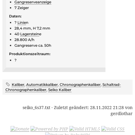
Gangreserveanzeige
7 Zeiger
Daten:
?
Linie
n
28,4 mm, H 7,2 mm
40
Lagerstein
e
28.800 A/h
Gangreserve ca. 50h
Produktionszeitraum:
?
Kaliber
,
Automatikkaliber
,
Chronographenkaliber
,
Schaltrad-
Chronographenkaliber
,
Seiko Kaliber
seiko_6s37.txt
· Zuletzt geändert:
28.11.2022 21:28
von
gerdlothar