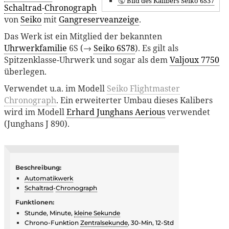
Bild des Kalibers Seiko 6S37
Schaltrad
-
Chronograph
von
Seiko
mit
Gangreserveanzeige
.
Das Werk ist ein Mitglied der bekannten
Uhrwerkfamilie
6S (→
Seiko 6S78
). Es gilt als
Spitzenklasse-Uhrwerk und sogar als dem
Valjoux 7750
überlegen.
Verwendet u.a. im Modell
Seiko Flightmaster
Chronograph
. Ein erweiterter Umbau dieses Kalibers
wird im Modell
Erhard Junghans Aerious
verwendet
(Junghans J 890).
Beschreibung:
Automatikwerk
Schaltrad
-
Chronograph
Funktionen:
Stunde, Minute,
kleine Sekunde
Chrono-Funktion
Zentralsekunde
, 30-Min, 12-Std