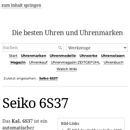
zum Inhalt springen
Die besten Uhren und Uhrenmarken
Start
Uhrenmarken
Uhrenmodelle
Uhrwerke
Uhrenwissen
Magazin
Uhrenkauf
Uhrenmagazin ZEITGEFÜHL
Uhrenbuch
Watch Wiki
Zuletzt angesehen:
Seiko 6S37
•
Seiko 6S37
Das
Kal. 6S37
ist ein
Bild-Links
automatisch
er