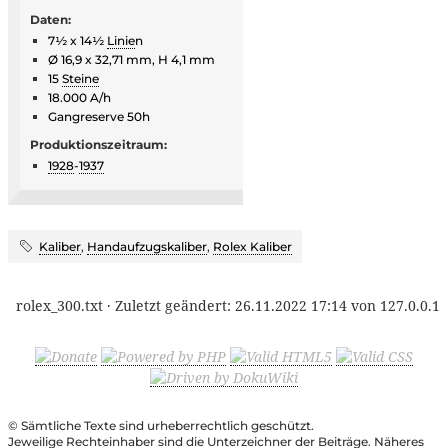
Daten:
7½ x 14½
Linie
n
Ø 16,9 x 32,71 mm, H 4,1 mm
15
Steine
18.000 A/h
Gangreserve 50h
Produktionszeitraum:
1928
-
1937
Kaliber
,
Handaufzugskaliber
,
Rolex Kaliber
rolex_300.txt
· Zuletzt geändert:
26.11.2022 17:14
von
127.0.0.1
© Sämtliche Texte sind urheberrechtlich geschützt.
Jeweilige Rechteinhaber sind die Unterzeichner der Beiträge. Näheres