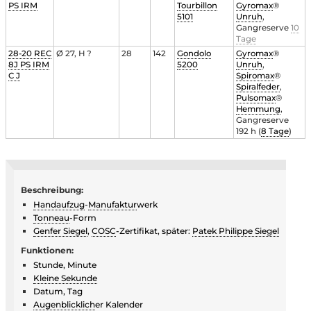
PS IRM
Tourbillon
Gyromax
®
5101
Unruh
,
Gangreserve
10
Tage
28-20 REC
Ø 27, H ?
28
142
Gondolo
Gyromax
®
8J PS IRM
5200
Unruh
,
C J
Spiromax
®
Spiralfeder
,
Pulsomax
®
Hemmung
,
Gangreserve
192 h (
8 Tage
)
Beschreibung:
Handaufzug
-
Manufaktur
werk
Tonneau
-Form
Genfer Siegel
,
COSC
-Zertifikat, später:
Patek Philippe Siegel
Funktionen:
Stunde, Minute
Kleine Sekunde
Datum, Tag
Augenblicklich
er Kalender