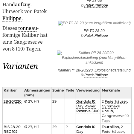
PP 28-20
Handaufzug
-
©
Patek Philippe
Uhrwerk von
Patek
Philippe
.
Dieses
tonneau
-
PP TO 28-20
förmige Kaliber hat
©
Patek Philippe
eine Gangreserve
von 8 (10) Tagen.
Varianten
Kaliber PP 28-20/220, Explosionsdarstellung
©
Patek Philippe
Kaliber
Abmessungen
Steine
Teile
Verwendung
Merkmale
(mm)
28-20/220
Ø 27, H ?
29
Gondolo 10
2
Federhäuser
,
Day Power
Gyromax
®
Reserve 5100
Unruh
,
Gangreserve
10
Tage
BIS 28-20
Ø 27, H ?
29
?
Gondolo 10
Tourbillon
, 2
REC 10J
Day
Federhäuser,