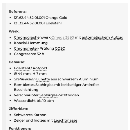
Referenz:
121.62.44.52.01.001 Orange Gold
121.32.44.52.01.001 Edelstahl
Werk:
Chronograph
enwerk
Omega 3890
mit
automatischem Aufzug
Koaxial
-Hemmung
Chronometer
-Prüfung
COSC
Gangreserve 52 h
Gehäuse:
Edelstahl
/
Rotgold
Ø 44 mm, H ? mm
Stahlversion
Lünette
aus schwarzem Aluminium
Bombiert
es
Saphirglas
mit beidseitiger Antireflex-
Beschichtung
Verschraubter
Saphirglas
-Sichtboden
Wasserdicht
bis 10 atm
Zifferblatt:
Schwarzes Karbon
Zeiger und Indizes mit
Leuchtmasse
Funktionen: