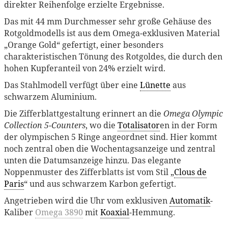
direkter Reihenfolge erzielte Ergebnisse.
Das mit 44 mm Durchmesser sehr große Gehäuse des
Rotgoldmodells ist aus dem Omega-exklusiven Material
„Orange Gold“ gefertigt, einer besonders
charakteristischen Tönung des Rotgoldes, die durch den
hohen Kupferanteil von 24% erzielt wird.
Das Stahlmodell verfügt über eine
Lünette
aus
schwarzem Aluminium.
Die Zifferblattgestaltung erinnert an die
Omega Olympic
Collection 5-Counters
, wo die
Totalisator
en in der Form
der olympischen 5 Ringe angeordnet sind. Hier kommt
noch zentral oben die Wochentagsanzeige und zentral
unten die Datumsanzeige hinzu. Das elegante
Noppenmuster des Zifferblatts ist vom Stil „
Clous de
Paris
“ und aus schwarzem Karbon gefertigt.
Angetrieben wird die Uhr vom exklusiven
Automatik
-
Kaliber
Omega 3890
mit
Koaxial
-Hemmung.