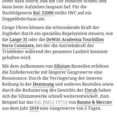
Feder dazu führte, daß die Uhr zunächst schnell und
dann beim Aufziehen langsam lief. Für die
Nachfolgeserie
Kal. 52000
stellte IWC auf ein
Doppelfederhaus um.
Einige Uhren können die schwankende Kraft der
Zugfeder durch ein spezielles Regelsystem steuern, wie
die
Lange 31
oder die
DeWitt Academia Tourbillon
Force Constante
, bei der die Antriebskraft der
Triebfeder während der gesamten Laufzeit konstant
gehalten wird.
Mit dem Aufkommen von
Silizium
-Bauteilen erlebten
die Einfederwerke mit längerer Gangreserve eine
Renaissance. Durch die Verringerung der inneren
Reibung in der
Hemmung
und anderen Bauteilen sowie
durch die Reduzierung des Gewichts der
Unruh
haben
sich die Siliziumwerke schnell weiterentwickelt. Zum
Beispiel hat das
Kal. BM12-1975A
von
Baume & Mercier
aus dem Jahr
2018
eine Gangreserve von 5 Tagen.