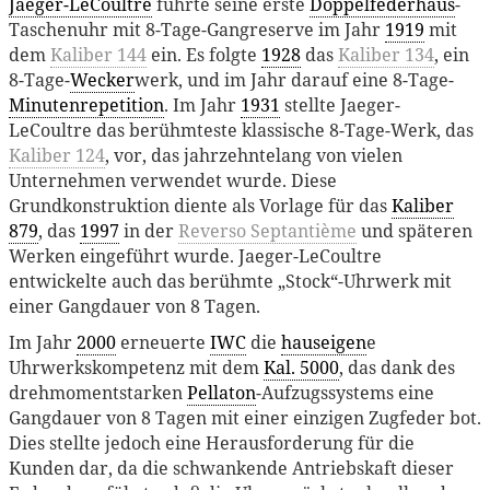
Jaeger-LeCoultre
führte seine erste
Doppelfederhaus
-
Taschenuhr mit 8-Tage-Gangreserve im Jahr
1919
mit
dem
Kaliber 144
ein. Es folgte
1928
das
Kaliber 134
, ein
8-Tage-
Wecker
werk, und im Jahr darauf eine 8-Tage-
Minutenrepetition
. Im Jahr
1931
stellte Jaeger-
LeCoultre das berühmteste klassische 8-Tage-Werk, das
Kaliber 124
, vor, das jahrzehntelang von vielen
Unternehmen verwendet wurde. Diese
Grundkonstruktion diente als Vorlage für das
Kaliber
879
, das
1997
in der
Reverso Septantième
und späteren
Werken eingeführt wurde. Jaeger-LeCoultre
entwickelte auch das berühmte „Stock“-Uhrwerk mit
einer Gangdauer von 8 Tagen.
Im Jahr
2000
erneuerte
IWC
die
hauseigen
e
Uhrwerkskompetenz mit dem
Kal. 5000
, das dank des
drehmomentstarken
Pellaton
-Aufzugssystems eine
Gangdauer von 8 Tagen mit einer einzigen Zugfeder bot.
Dies stellte jedoch eine Herausforderung für die
Kunden dar, da die schwankende Antriebskaft dieser