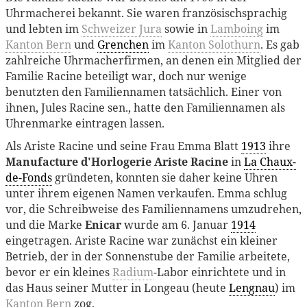
Uhrmacherei bekannt. Sie waren französischsprachig
und lebten im
Schweizer Jura
sowie in
Lamboing
im
Kanton Bern
und
Grenchen
im
Kanton Solothurn
. Es gab
zahlreiche Uhrmacherfirmen, an denen ein Mitglied der
Familie Racine beteiligt war, doch nur wenige
benutzten den Familiennamen tatsächlich. Einer von
ihnen, Jules Racine sen., hatte den Familiennamen als
Uhrenmarke eintragen lassen.
Als Ariste Racine und seine Frau Emma Blatt
1913
ihre
Manufacture d'Horlogerie Ariste Racine
in
La Chaux-
de-Fonds
gründeten, konnten sie daher keine Uhren
unter ihrem eigenen Namen verkaufen. Emma schlug
vor, die Schreibweise des Familiennamens umzudrehen,
und die Marke
Enicar
wurde am 6. Januar
1914
eingetragen. Ariste Racine war zunächst ein kleiner
Betrieb, der in der Sonnenstube der Familie arbeitete,
bevor er ein kleines
Radium
-Labor einrichtete und in
das Haus seiner Mutter in Longeau (heute
Lengnau
) im
Kanton Bern
zog.