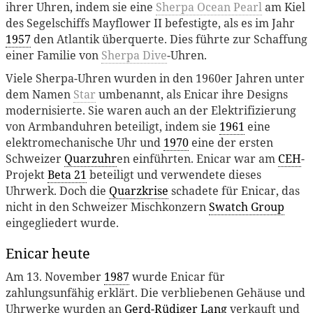
ihrer Uhren, indem sie eine
Sherpa Ocean Pearl
am Kiel
des Segelschiffs Mayflower II befestigte, als es im Jahr
1957
den Atlantik überquerte. Dies führte zur Schaffung
einer Familie von
Sherpa Dive
-Uhren.
Viele Sherpa-Uhren wurden in den 1960er Jahren unter
dem Namen
Star
umbenannt, als Enicar ihre Designs
modernisierte. Sie waren auch an der Elektrifizierung
von Armbanduhren beteiligt, indem sie
1961
eine
elektromechanische Uhr und
1970
eine der ersten
Schweizer
Quarzuhr
en einführten. Enicar war am
CEH
-
Projekt
Beta 21
beteiligt und verwendete dieses
Uhrwerk. Doch die
Quarzkrise
schadete für Enicar, das
nicht in den Schweizer Mischkonzern
Swatch Group
eingegliedert wurde.
Enicar heute
Am 13. November
1987
wurde Enicar für
zahlungsunfähig erklärt. Die verbliebenen Gehäuse und
Uhrwerke wurden an
Gerd-Rüdiger Lang
verkauft und