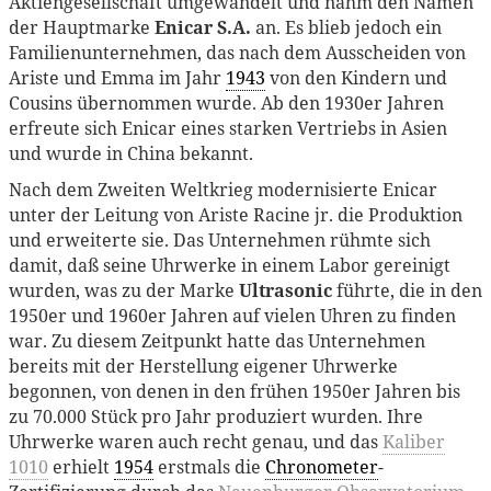
Aktiengesellschaft umgewandelt und nahm den Namen
der Hauptmarke
Enicar S.A.
an. Es blieb jedoch ein
Familienunternehmen, das nach dem Ausscheiden von
Ariste und Emma im Jahr
1943
von den Kindern und
Cousins übernommen wurde. Ab den 1930er Jahren
erfreute sich Enicar eines starken Vertriebs in Asien
und wurde in China bekannt.
Nach dem Zweiten Weltkrieg modernisierte Enicar
unter der Leitung von Ariste Racine jr. die Produktion
und erweiterte sie. Das Unternehmen rühmte sich
damit, daß seine Uhrwerke in einem Labor gereinigt
wurden, was zu der Marke
Ultrasonic
führte, die in den
1950er und 1960er Jahren auf vielen Uhren zu finden
war. Zu diesem Zeitpunkt hatte das Unternehmen
bereits mit der Herstellung eigener Uhrwerke
begonnen, von denen in den frühen 1950er Jahren bis
zu 70.000 Stück pro Jahr produziert wurden. Ihre
Uhrwerke waren auch recht genau, und das
Kaliber
1010
erhielt
1954
erstmals die
Chronometer
-