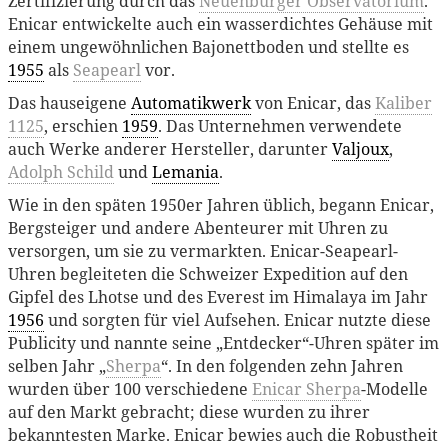
Zertifizierung durch das
Neuenburger Observatorium
.
Enicar entwickelte auch ein wasserdichtes Gehäuse mit
einem ungewöhnlichen Bajonettboden und stellte es
1955
als
Seapearl
vor.
Das hauseigene
Automatikwerk
von Enicar, das
Kaliber
1125
, erschien
1959
. Das Unternehmen verwendete
auch Werke anderer Hersteller, darunter
Valjoux
,
Adolph Schild
und
Lemania
.
Wie in den späten 1950er Jahren üblich, begann Enicar,
Bergsteiger und andere Abenteurer mit Uhren zu
versorgen, um sie zu vermarkten. Enicar-Seapearl-
Uhren begleiteten die Schweizer Expedition auf den
Gipfel des Lhotse und des Everest im Himalaya im Jahr
1956
und sorgten für viel Aufsehen. Enicar nutzte diese
Publicity und nannte seine „Entdecker“-Uhren später im
selben Jahr „
Sherpa
“. In den folgenden zehn Jahren
wurden über 100 verschiedene
Enicar Sherpa
-Modelle
auf den Markt gebracht; diese wurden zu ihrer
bekanntesten Marke. Enicar bewies auch die Robustheit