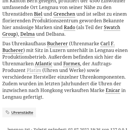
Im Kanton Bern gelegen, profitiert der 4500 Einwohner
umfassende Ort Lengnau von seiner Nähe zu den
Uhrenstädten
Biel
und
Grenchen
und ist selbst zu einem
florierenden Produktionszentrum geworden Bekannte
hier ansässige Marken sind
Rado
(als Teil der
Swatch
Group
),
Delma
und Delbana.
Das Uhrenkaufhaus
Bucherer
(Uhrenmarke
Carl F.
Bucherer
) mit Sitz in Luzern unterhält in Lengnau einen
Produktionsbetrieb. Außerdem befinden sich hier die
Uhrenmarken
Atlantic
und
Formex
, der Auftrags-
Produzent
Platim
(Uhren und Werke) sowie
verschiedene Hersteller einzelner Uhrenkomponenten.
Zudem wurden im letzten Jahrhundert die Uhren der
inzwischen nach Hongkong verkauften Marke
Enicar
in
Lengnau gefertigt.
Uhrenstädte
lengnau.txt
· Zuletzt geändert:
02.07.2022 19:36
von
127.0.0.1