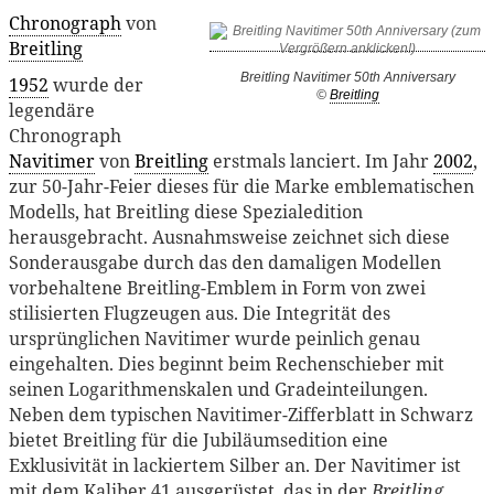
Chronograph
von
Breitling
Breitling Navitimer 50th Anniversary
1952
wurde der
©
Breitling
legendäre
Chronograph
Navitimer
von
Breitling
erstmals lanciert. Im Jahr
2002
,
zur 50-Jahr-Feier dieses für die Marke emblematischen
Modells, hat Breitling diese Spezialedition
herausgebracht. Ausnahmsweise zeichnet sich diese
Sonderausgabe durch das den damaligen Modellen
vorbehaltene Breitling-Emblem in Form von zwei
stilisierten Flugzeugen aus. Die Integrität des
ursprünglichen Navitimer wurde peinlich genau
eingehalten. Dies beginnt beim Rechenschieber mit
seinen Logarithmenskalen und Gradeinteilungen.
Neben dem typischen Navitimer-Zifferblatt in Schwarz
bietet Breitling für die Jubiläumsedition eine
Exklusivität in lackiertem Silber an. Der Navitimer ist
mit dem Kaliber 41 ausgerüstet, das in der
Breitling