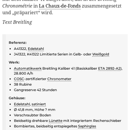
Chronométrie
in
La Chaux-de-Fonds
zusammengesetzt
und „präpariert“ wird.
Text Breitling
Referenz:
A41322,
Edelstahl
J41322, K41322 Limitierte Serien in Gelb- oder
Weißgold
Werk:
Automatikwerk
Breitling Kaliber 41 (Basiskaliber
ETA 2892-A2
),
28.800 A/h
COSC
-zertifizierter
Chronometer
38 Rubine
Gangreserve 42 Stunden
Gehäuse:
Edelstahl
,
satiniert
Ø 41,8 mm, Höhe ? mm
Verschraubter Boden
Beidseitig drehbare
Lünette
mit integriertem Rechenschieber
Bombiertes, beidseitig entspiegeltes
Saphirglas