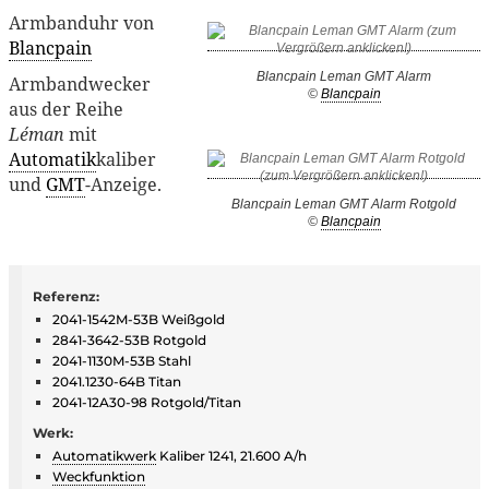
Armbanduhr von
Blancpain
Blancpain Leman GMT Alarm
Armbandwecker
©
Blancpain
aus der Reihe
Léman
mit
Automatik
kaliber
und
GMT
-Anzeige.
Blancpain Leman GMT Alarm Rotgold
©
Blancpain
Referenz:
2041-1542M-53B Weißgold
2841-3642-53B Rotgold
2041-1130M-53B Stahl
2041.1230-64B Titan
2041-12A30-98 Rotgold/Titan
Werk:
Automatikwerk
Kaliber 1241, 21.600 A/h
Weckfunktion