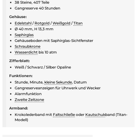
38 Steine, 407 Teile
Gangreserve 40 Stunden
Gehäuse:
Edelstahl
/
Rotgold
/
Weißgold
/
Titan
Ø 40 mm, H 13,3 mm
Saphirglas
Gehäuseboden mit Saphirglas-Sichtfenster
Schraubkrone
Wasserdicht
bis 10 atm
Zifferblatt:
Weiß / Schwarz / Silber Opaline
Funktionen:
Stunde, Minute,
kleine Sekunde
, Datum
Gangreserveanzeigen für Uhrwerk und Wecker
Alarmfunktion
Zweite Zeitzone
Armband:
Krokolederband mit
Faltschließe
oder
Kautschuk
band (Titan-
Modell)