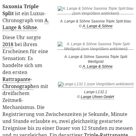
Saxonia Triple
Split
ist ein Luxus-
Chronograph von
A.
A. Lange & Söhne Saxonia Triple Split blau
Lange & Söhne
.
©
A. Lange & Söhne
Diese Uhr sorgte
2018
bei ihrem
Erscheinen für eine
A. Lange & Söhne Saxonia Triple Split
Sensation: Es
Weißgold
handelte sich um
©
A. Lange & Söhne
den ersten
Rattrapante
-
Chronograph
en mit
dreifachem
Lange L132.1
©
Lange Uhren GmbH
Zeitmeß-
Mechanismus. Die
Registrierung von Zwischenzeiten je Sekunde, Minute
und Stunde erlaubte es, zwei gleichzeitig gestartete
Ereignisse bis zu einer Dauer von 12 Stunden zu messen
und zu vergleichen. Ein derartiger
Triple-Rattrapante