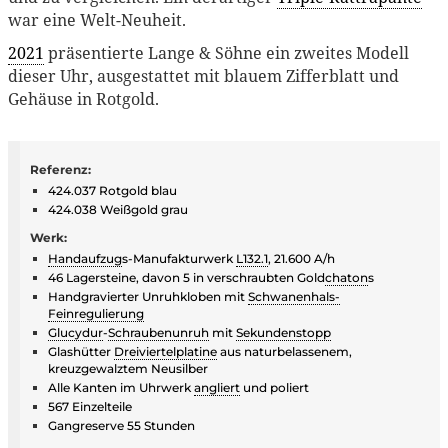
war eine Welt-Neuheit.
2021
präsentierte Lange & Söhne ein zweites Modell
dieser Uhr, ausgestattet mit blauem Zifferblatt und
Gehäuse in Rotgold.
Referenz:
424.037 Rotgold blau
424.038 Weißgold grau
Werk:
Handaufzug
s-Manufakturwerk
L132.1
, 21.600 A/h
46 Lagersteine, davon 5 in verschraubten Gold
chaton
s
Handgravierter Unruhkloben mit
Schwanenhals-
Feinregulierung
Glucydur
-
Schraubenunruh
mit
Sekundenstopp
Glashütter
Dreiviertelplatine
aus naturbelassenem,
kreuzgewalztem Neusilber
Alle Kanten im Uhrwerk
angliert
und poliert
567 Einzelteile
Gangreserve 55 Stunden