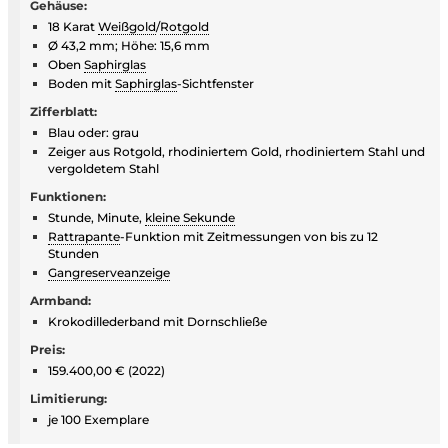
Gehäuse:
18 Karat
Weißgold
/
Rotgold
Ø 43,2 mm; Höhe: 15,6 mm
Oben
Saphirglas
Boden mit
Saphirglas
-Sichtfenster
Zifferblatt:
Blau oder: grau
Zeiger aus Rotgold, rhodiniertem Gold, rhodiniertem Stahl und
vergoldetem Stahl
Funktionen:
Stunde, Minute,
kleine Sekunde
Rattrapante
-Funktion mit Zeitmessungen von bis zu 12
Stunden
Gangreserveanzeige
Armband:
Krokodillederband mit Dornschließe
Preis:
159.400,00 € (2022)
Limitierung:
je 100 Exemplare