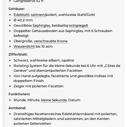
Gangreserve 42 h
Gehäuse:
Edelstahl
,
satiniert
/poliert, wahlweise Stahl/Gold
Ø 40,2 mm
Gewölbtes
Saphirglas
, beidseitig
entspiegelt
Doppelter Gehäuseboden aus Saphirglas, mit 6 Schrauben
befestigt
Übergroße,
verschraubte Krone
Wasserdicht
bis 10 atm
Zifferblatt:
Schwarz, wahlweise silbern, opaline
Rotating System für die kleine Sekunde bei 6 Uhr mit „Côtes de
Genève“ und diamantpolierten Facetten
Von Hand aufgelegte, facettierte und gewölbte Indizes mit
doppeltem Finish
Zeiger mit polierten Facetten
Funktionen:
Stunde, Minute,
kleine Sekunde
, Datum
Armband:
Dreireihiges facettenreiches Edelstahlarmband mit polierten,
satinierten Mittelgliedern und satinierten, an den Kanten
polierten Seitenreihen