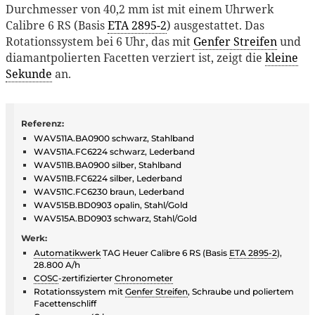
Durchmesser von 40,2 mm ist mit einem Uhrwerk
Calibre 6 RS (Basis
ETA 2895-2
) ausgestattet. Das
Rotationssystem bei 6 Uhr, das mit
Genfer Streifen
und
diamantpolierten Facetten verziert ist, zeigt die
kleine
Sekunde
an.
Referenz:
WAV511A.BA0900 schwarz, Stahlband
WAV511A.FC6224 schwarz, Lederband
WAV511B.BA0900 silber, Stahlband
WAV511B.FC6224 silber, Lederband
WAV511C.FC6230 braun, Lederband
WAV515B.BD0903 opalin, Stahl/Gold
WAV515A.BD0903 schwarz, Stahl/Gold
Werk:
Automatikwerk
TAG Heuer Calibre 6 RS (Basis
ETA 2895-2
),
28.800 A/h
COSC
-zertifizierter
Chronometer
Rotationssystem mit
Genfer Streifen
, Schraube und poliertem
Facettenschliff