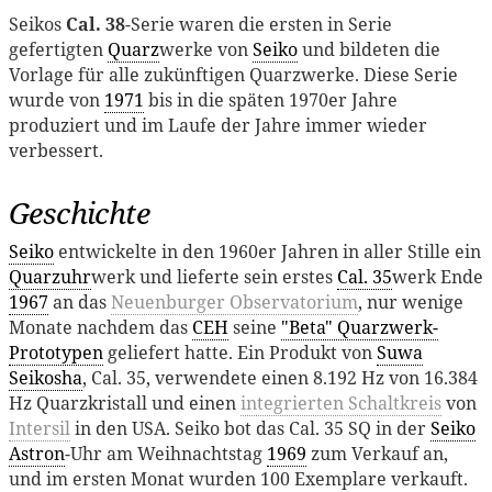
Seikos
Cal. 38
-Serie waren die ersten in Serie
gefertigten
Quarz
werke von
Seiko
und bildeten die
Vorlage für alle zukünftigen Quarzwerke. Diese Serie
wurde von
1971
bis in die späten 1970er Jahre
produziert und im Laufe der Jahre immer wieder
verbessert.
Geschichte
Seiko
entwickelte in den 1960er Jahren in aller Stille ein
Quarzuhr
werk und lieferte sein erstes
Cal. 35
werk Ende
1967
an das
Neuenburger Observatorium
, nur wenige
Monate nachdem das
CEH
seine
"Beta" Quarzwerk-
Prototypen
geliefert hatte. Ein Produkt von
Suwa
Seikosha
, Cal. 35, verwendete einen 8.192 Hz von 16.384
Hz Quarzkristall und einen
integrierten Schaltkreis
von
Intersil
in den USA. Seiko bot das Cal. 35 SQ in der
Seiko
Astron
-Uhr am Weihnachtstag
1969
zum Verkauf an,
und im ersten Monat wurden 100 Exemplare verkauft.