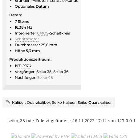
Stunden, Minuten, Zentralsekunde
Optionales
Datum
Daten:
7
Steine
16.384 Hz
Integrierter
CMOS
-Schaltkreis
Schrittmotor
Durchmesser 25,6 mm
Höhe 5,3 mm
Produktionszeitraum:
1971
-
1976
Vorgänger:
Seiko 35
,
Seiko 36
Nachfolger:
Seiko 48
Kaliber
,
Quarzkaliber
,
Seiko Kaliber
,
Seiko Quarzkaliber
seiko_38.txt
· Zuletzt geändert:
26.11.2022 17:14
von
127.0.0.1