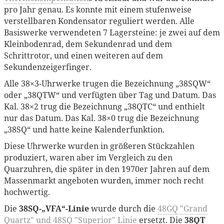
pro Jahr genau. Es konnte mit einem stufenweise
verstellbaren Kondensator reguliert werden. Alle
Basiswerke verwendeten 7 Lagersteine: je zwei auf dem
Kleinbodenrad, dem Sekundenrad und dem
Schrittrotor, und einen weiteren auf dem
Sekundenzeigerfinger.
Alle 38×3-Uhrwerke trugen die Bezeichnung „38SQW“
oder „38QTW“ und verfügten über Tag und Datum. Das
Kal. 38×2 trug die Bezeichnung „38QTC“ und enthielt
nur das Datum. Das Kal. 38×0 trug die Bezeichnung
„38SQ“ und hatte keine Kalenderfunktion.
Diese Uhrwerke wurden in größeren Stückzahlen
produziert, waren aber im Vergleich zu den
Quarzuhren, die später in den 1970er Jahren auf dem
Massenmarkt angeboten wurden, immer noch recht
hochwertig.
Die
38SQ-„VFA“-Linie
wurde durch die
48GQ "Grand
Quartz" und 48SQ "Superior" Linie
ersetzt. Die
38QT