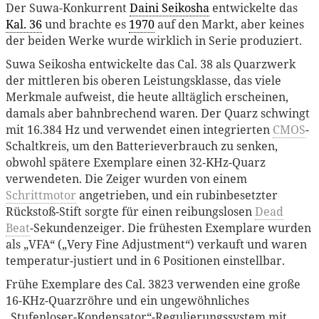
Der Suwa-Konkurrent
Daini Seikosha
entwickelte das
Kal. 36
und brachte es
1970
auf den Markt, aber keines
der beiden Werke wurde wirklich in Serie produziert.
Suwa Seikosha entwickelte das Cal. 38 als Quarzwerk
der mittleren bis oberen Leistungsklasse, das viele
Merkmale aufweist, die heute alltäglich erscheinen,
damals aber bahnbrechend waren. Der Quarz schwingt
mit 16.384 Hz und verwendet einen integrierten
CMOS
-
Schaltkreis, um den Batterieverbrauch zu senken,
obwohl spätere Exemplare einen 32-KHz-Quarz
verwendeten. Die Zeiger wurden von einem
Schrittmotor
angetrieben, und ein rubinbesetzter
Rückstoß-Stift sorgte für einen reibungslosen
Dead
Beat
-Sekundenzeiger. Die frühesten Exemplare wurden
als „VFA“ („Very Fine Adjustment“) verkauft und waren
temperatur-justiert und in 6 Positionen einstellbar.
Frühe Exemplare des Cal. 3823 verwenden eine große
16-KHz-Quarzröhre und ein ungewöhnliches
„Stufenloser-Kondensator“-Regulierungssystem mit