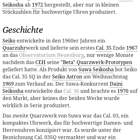
Seikosha
ab
1972
hergestellt, aber nur in kleinen
Stückzahlen für hochwertige Uhren produziert.
Geschichte
Seiko
entwickelte in den 1960er Jahren ein
Quarzuhr
werk und lieferte sein erstes
Cal. 35
Ende
1967
an das
Observatorium Neuenburg
, nur wenige Monate
nachdem das
CEH
seine
"Beta" Quarzwerk-Prototypen
geliefert hatte. Als Produkt von
Suwa Seikosha
bot Seiko
das Cal. 35 SQ in der
Seiko Astron
am Weihnachtstag
1969
zum Verkauf an. Der Suwa-Konkurrent
Daini
Seikosha
entwickelte das
Cal. 36
und brachte es
1970
auf
den Markt, aber keines der beiden Werke wurde
wirklich in Serie produziert.
Das zweite Quarzwerk von Suwa war das Cal. 03, ein
kompaktes Uhrwerk, das für hochwertige Damen- und
Herrenuhren konzipiert war. Es wurde unter der
Bezeichnung Cal. 03SQ vermarktet und war ein