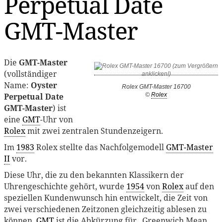
Perpetual Date
GMT-Master
Die
GMT-Master
(vollständiger
Name:
Oyster
Rolex GMT-Master 16700
Perpetual Date
©
Rolex
GMT-Master
) ist
eine
GMT
-Uhr von
Rolex
mit zwei zentralen Stundenzeigern.
Im
1983
Rolex stellte das Nachfolgemodell
GMT-Master
II
vor.
Diese Uhr, die zu den bekannten Klassikern der
Uhrengeschichte gehört, wurde
1954
von
Rolex
auf den
speziellen Kundenwunsch hin entwickelt, die Zeit von
zwei verschiedenen Zeitzonen gleichzeitig ablesen zu
können.
GMT
ist die Abkürzung für „Greenwich Mean