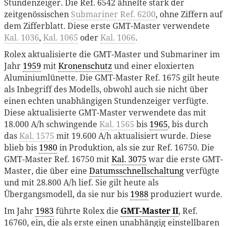
Stundenzeiger. Die Ref. 6542 ähnelte stark der
zeitgenössischen
Submariner Ref. 6200
, ohne Ziffern auf
dem Zifferblatt. Diese erste GMT-Master verwendete
Kal. 1036
,
Kal. 1065
oder
Kal. 1066
.
Rolex aktualisierte die GMT-Master und Submariner im
Jahr
1959
mit
Kronenschutz
und einer eloxierten
Aluminiumlünette. Die GMT-Master Ref. 1675 gilt heute
als Inbegriff des Modells, obwohl auch sie nicht über
einen echten unabhängigen Stundenzeiger verfügte.
Diese aktualisierte GMT-Master verwendete das mit
18.000 A/h schwingende
Kal. 1565
bis
1965
, bis durch
das
Kal. 1575
mit 19.600 A/h aktualisiert wurde. Diese
blieb bis
1980
in Produktion, als sie zur Ref. 16750. Die
GMT-Master Ref. 16750 mit
Kal. 3075
war die erste GMT-
Master, die über eine
Datumsschnellschaltung
verfügte
und mit 28.800 A/h lief. Sie gilt heute als
Übergangsmodell, da sie nur bis
1988
produziert wurde.
Im Jahr
1983
führte Rolex die
GMT-Master II
, Ref.
16760, ein, die als erste einen unabhängig einstellbaren