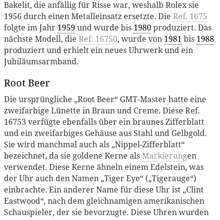
Bakelit, die anfällig für Risse war, weshalb Rolex sie
1956 durch einen Metalleinsatz ersetzte. Die
Ref. 1675
folgte im Jahr
1959
und wurde bis
1980
produziert. Das
nächste Modell, die
Ref. 16750
, wurde von
1981
bis
1988
produziert und erhielt ein neues Uhrwerk und ein
Jubiläumsarmband.
Root Beer
Die ursprüngliche „Root Beer“ GMT-Master hatte eine
zweifarbige Lünette in Braun und Creme. Diese Ref.
16753 verfügte ebenfalls über ein braunes Zifferblatt
und ein zweifarbiges Gehäuse aus Stahl und Gelbgold.
Sie wird manchmal auch als „Nippel-Zifferblatt“
bezeichnet, da sie goldene Kerne als
Markierung
en
verwendet. Diese Kerne ähneln einem Edelstein, was
der Uhr auch den Namen „Tiger Eye“ („Tigerauge“)
einbrachte. Ein anderer Name für diese Uhr ist „Clint
Eastwood“, nach dem gleichnamigen amerikanischen
Schauspieler, der sie bevorzugte. Diese Uhren wurden