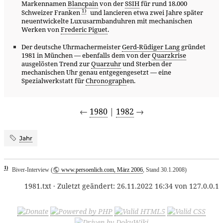
Markennamen
Blancpain
von der
SSIH
für rund 18.000
1)
Schweizer Franken
und lancieren etwa zwei Jahre später
neuentwickelte Luxusarmbanduhren mit mechanischen
Werken von
Frederic Piguet
.
Der deutsche Uhrmachermeister
Gerd-Rüdiger Lang
gründet
1981 in München — ebenfalls dem von der
Quarzkrise
ausgelösten Trend zur
Quarzuhr
und Sterben der
mechanischen Uhr genau entgegengesetzt — eine
Spezialwerkstatt für
Chronograph
en.
←
1980
|
1982
→
Jahr
1)
Biver-Interview (
www.persoenlich.com, März 2006
, Stand 30.1.2008)
1981.txt
· Zuletzt geändert:
26.11.2022 16:34
von
127.0.0.1