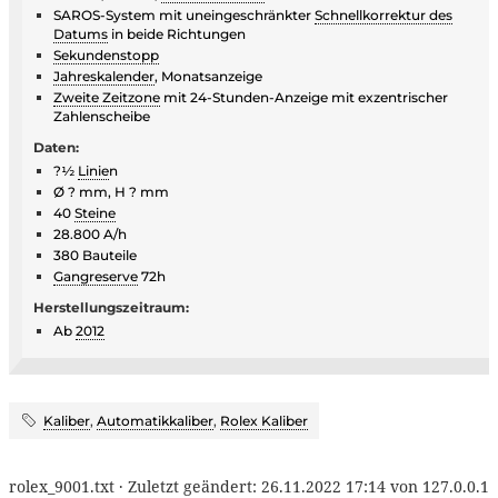
SAROS-System mit uneingeschränkter
Schnellkorrektur des
Datums
in beide Richtungen
Sekundenstopp
Jahreskalender
, Monatsanzeige
Zweite Zeitzone
mit 24-Stunden-Anzeige mit exzentrischer
Zahlenscheibe
Daten:
?½
Linie
n
Ø ? mm, H ? mm
40
Steine
28.800 A/h
380 Bauteile
Gangreserve
72h
Herstellungszeitraum:
Ab
2012
Kaliber
,
Automatikkaliber
,
Rolex Kaliber
rolex_9001.txt
· Zuletzt geändert:
26.11.2022 17:14
von
127.0.0.1