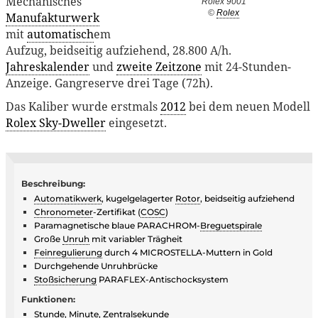
Mechanisches
Rolex 9001
©
Rolex
Manufakturwerk
mit
automatisch
em
Aufzug, beidseitig aufziehend, 28.800 A/h.
Jahreskalender
und
zweite Zeitzone
mit 24-Stunden-
Anzeige. Gangreserve drei Tage (72h).
Das Kaliber wurde erstmals
2012
bei dem neuen Modell
Rolex Sky-Dweller
eingesetzt.
Beschreibung:
Automatikwerk
, kugelgelagerter
Rotor
, beidseitig aufziehend
Chronometer
-Zertifikat (
COSC
)
Paramagnetische blaue PARACHROM-
Breguetspirale
Große
Unruh
mit variabler Trägheit
Feinregulierung
durch 4 MICROSTELLA-Muttern in Gold
Durchgehende Unruhbrücke
Stoßsicherung
PARAFLEX-Antischocksystem
Funktionen:
Stunde, Minute,
Zentralsekunde