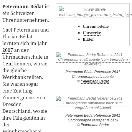
Petermann Bédat
ist
ein Schweizer
Uhrenunternehmen.
Uhrenmodelle
Gaël Petermann und
Uhrwerke
Florian Bédat
Bilder
lernten sich im Jahr
2007
an der
Uhrmacherschule in
Genf
kennen, wo sie
die gleiche
Petermann Bédat Reference 2941
Werkbank teilten.
Chronographe rattrapante
©
Petermann Bédat
Sie waren sogar
eine Zeit lang
Zimmergenossen in
Dresden,
Deutschland, wo sie
Petermann Bédat Reference 2941
ihre Fähigkeiten in
Chronographe rattrapante back
der
©
Petermann Bédat
Feinuhrmacherei