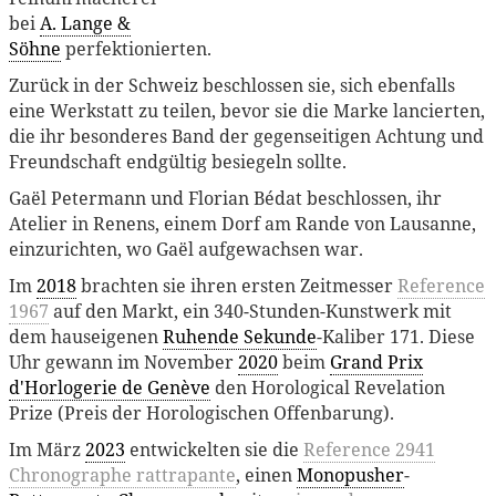
bei
A. Lange &
Söhne
perfektionierten.
Zurück in der Schweiz beschlossen sie, sich ebenfalls
eine Werkstatt zu teilen, bevor sie die Marke lancierten,
die ihr besonderes Band der gegenseitigen Achtung und
Freundschaft endgültig besiegeln sollte.
Gaël Petermann und Florian Bédat beschlossen, ihr
Atelier in Renens, einem Dorf am Rande von Lausanne,
einzurichten, wo Gaël aufgewachsen war.
Im
2018
brachten sie ihren ersten Zeitmesser
Reference
1967
auf den Markt, ein 340-Stunden-Kunstwerk mit
dem hauseigenen
Ruhende Sekunde
-Kaliber 171. Diese
Uhr gewann im November
2020
beim
Grand Prix
d'Horlogerie de Genève
den Horological Revelation
Prize (Preis der Horologischen Offenbarung).
Im März
2023
entwickelten sie die
Reference 2941
Chronographe rattrapante
, einen
Monopusher
-