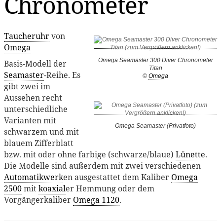
Chronometer
Taucheruhr
von
Omega
Omega Seamaster 300 Diver Chronometer
Basis-Modell der
Titan
Seamaster
-Reihe. Es
©
Omega
gibt zwei im
Aussehen recht
unterschiedliche
Varianten mit
Omega Seamaster (Privatfoto)
schwarzem und mit
blauem Zifferblatt
bzw. mit oder ohne farbige (schwarze/blaue)
Lünette
.
Die Modelle sind außerdem mit zwei verschiedenen
Automatikwerk
en ausgestattet dem Kaliber
Omega
2500
mit
koaxial
er Hemmung oder dem
Vorgängerkaliber
Omega 1120
.