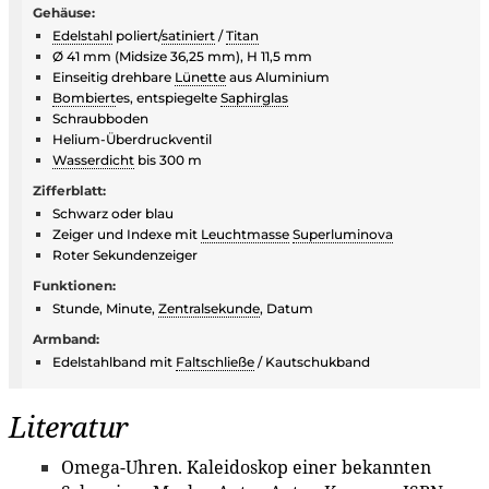
Gehäuse:
Edelstahl
poliert/
satiniert
/
Titan
Ø 41 mm (Midsize 36,25 mm), H 11,5 mm
Einseitig drehbare
Lünette
aus Aluminium
Bombiert
es, entspiegelte
Saphirglas
Schraubboden
Helium-Überdruckventil
Wasserdicht
bis 300 m
Zifferblatt:
Schwarz oder blau
Zeiger und Indexe mit
Leuchtmasse
Superluminova
Roter Sekundenzeiger
Funktionen:
Stunde, Minute,
Zentralsekunde
, Datum
Armband:
Edelstahlband mit
Faltschließe
/ Kautschukband
Literatur
Omega-Uhren. Kaleidoskop einer bekannten