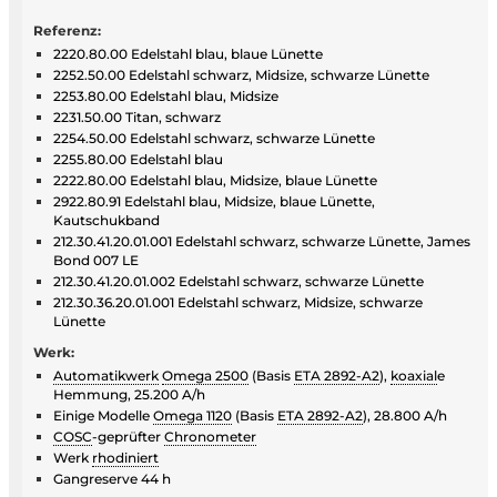
Referenz:
2220.80.00 Edelstahl blau, blaue Lünette
2252.50.00 Edelstahl schwarz, Midsize, schwarze Lünette
2253.80.00 Edelstahl blau, Midsize
2231.50.00 Titan, schwarz
2254.50.00 Edelstahl schwarz, schwarze Lünette
2255.80.00 Edelstahl blau
2222.80.00 Edelstahl blau, Midsize, blaue Lünette
2922.80.91 Edelstahl blau, Midsize, blaue Lünette,
Kautschukband
212.30.41.20.01.001 Edelstahl schwarz, schwarze Lünette, James
Bond 007 LE
212.30.41.20.01.002 Edelstahl schwarz, schwarze Lünette
212.30.36.20.01.001 Edelstahl schwarz, Midsize, schwarze
Lünette
Werk:
Automatikwerk
Omega 2500
(Basis
ETA 2892-A2
),
koaxial
e
Hemmung, 25.200 A/h
Einige Modelle
Omega 1120
(Basis
ETA 2892-A2
), 28.800 A/h
COSC
-geprüfter
Chronometer
Werk
rhodiniert
Gangreserve 44 h