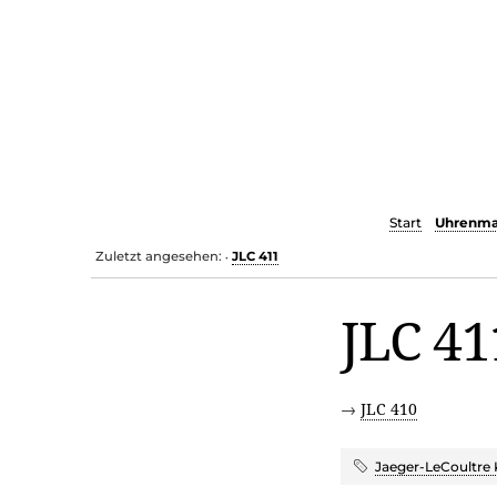
Start
Uhrenma
Zuletzt angesehen:
JLC 411
•
JLC 41
→
JLC 410
Jaeger-LeCoultre 