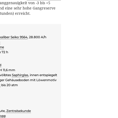
Ganggenauigkeit von -3 bis +5
nd eine sehr hohe Gangreserve
tunden) erreicht.
aliber
Seiko 9S64
, 28.800 A/h
g
ine
 72 h
d
H 11,6 mm
wölbtes
Saphirglas
, innen entspiegelt
iger Gehäuseboden mit Löwenmotiv
t
bis 20 atm
ute,
Zentralsekunde
topp