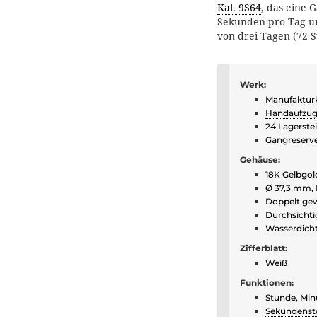
Kal. 9S64
, das eine 
Sekunden pro Tag u
von drei Tagen (72 S
Werk:
Manufakturk
Handaufzu
24
Lagerste
Gangreserve
Gehäuse:
18K
Gelbgol
Ø 37,3 mm, 
Doppelt ge
Durchsicht
Wasserdich
Zifferblatt:
Weiß
Funktionen:
Stunde, Min
Sekundens