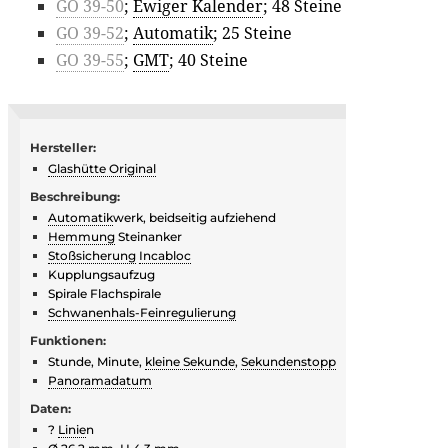
GO 39-50
;
Ewiger Kalender
; 48 Steine
GO 39-52
;
Automatik
; 25 Steine
GO 39-55
;
GMT
; 40 Steine
Hersteller:
Glashütte Original
Beschreibung:
Automatik
werk, beidseitig aufziehend
Hemmung
Steinanker
Stoßsicherung
Incabloc
Kupplungsaufzug
Spirale Flachspirale
Schwanenhals-Feinregulierung
Funktionen:
Stunde, Minute,
kleine Sekunde
,
Sekundenstopp
Panoramadatum
Daten:
?
Linie
n