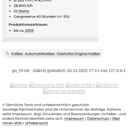
Ø 26,2 mm, H 4,3 mm
28.800 A/h
22
Steine
Gangreserve 40 Stunden (+/- 5%)
Produktionszeitraum:
bis ca.
2005
Kaliber
,
Automatikkaliber
,
Glashütte Original Kaliber
go_39.txt
· Zuletzt geändert:
26.11.2022 17:13
von
127.0.0.1
© Sämtliche Texte sind urheberrechtlich geschützt.
Jeweilige Rechteinhaber sind die Unterzeichner der Beiträge. Näheres
siehe Impressum. Bzgl. Einwänden und Beanstandungen (Urheber- und
andere Rechte) ebenfalls siehe dort.
Impressum
|
Datenschutz
|
Über
Uhren-Wiki
|
Urheberrecht