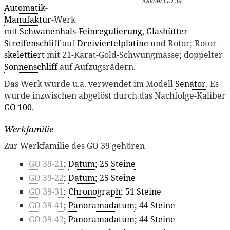
Kaliber GO 39
Automatik
-
Manufaktur
-Werk
mit
Schwanenhals-Feinregulierung
,
Glashütter
Streifenschliff
auf
Dreiviertelplatine
und Rotor; Rotor
skelettiert
mit 21-Karat-Gold-Schwungmasse; doppelter
Sonnenschliff
auf Aufzugsrädern.
Das Werk wurde u.a. verwendet im Modell
Senator
. Es
wurde inzwischen abgelöst durch das Nachfolge-Kaliber
GO 100
.
Werkfamilie
Zur Werkfamilie des GO 39 gehören
GO 39-21
;
Datum
; 25
Steine
GO 39-22
;
Datum
; 25 Steine
GO 39-31
;
Chronograph
; 51 Steine
GO 39-41
;
Panoramadatum
; 44 Steine
GO 39-42
;
Panoramadatum
; 44 Steine