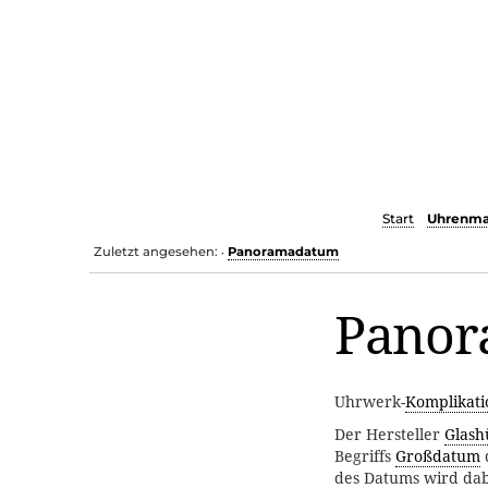
Start
Uhrenma
Zuletzt angesehen:
Panoramadatum
•
Pano
Uhrwerk-
Komplikati
Der Hersteller
Glash
Begriffs
Großdatum
d
des Datums wird dab