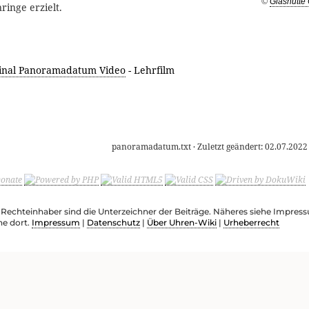
©
Glashütte 
inge erzielt.
ginal Panoramadatum Video
- Lehrfilm
panoramadatum.txt
· Zuletzt geändert:
02.07.2022
e Rechteinhaber sind die Unterzeichner der Beiträge. Näheres siehe Impre
he dort.
Impressum
|
Datenschutz
|
Über Uhren-Wiki
|
Urheberrecht