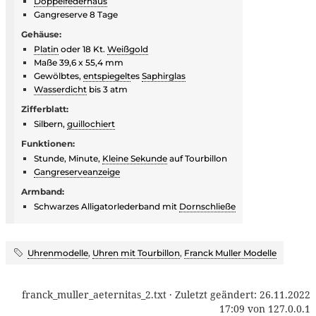
Doppelfederhaus
Gangreserve 8 Tage
Gehäuse:
Platin
oder 18 Kt.
Weißgold
Maße 39,6 x 55,4 mm
Gewölbtes,
entspiegelt
es
Saphirglas
Wasserdicht
bis 3 atm
Zifferblatt:
Silbern,
guillochiert
Funktionen:
Stunde, Minute,
Kleine Sekunde
auf Tourbillon
Gangreserveanzeige
Armband:
Schwarzes Alligatorlederband mit
Dornschließe
Uhrenmodelle
,
Uhren mit Tourbillon
,
Franck Muller Modelle
franck_muller_aeternitas_2.txt
· Zuletzt geändert:
26.11.2022
17:09
von
127.0.0.1