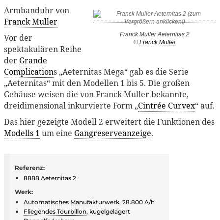
Armbanduhr von
Franck Muller
Franck Muller Aeternitas 2
Vor der
©
Franck Muller
spektakulären Reihe
der
Grande
Complication
s „Aeternitas Mega“ gab es die Serie
„Aeternitas“ mit den Modellen 1 bis 5. Die großen
Gehäuse weisen die von Franck Muller bekannte,
dreidimensional inkurvierte Form „
Cintrée Curvex
“ auf.
Das hier gezeigte Modell 2 erweitert die Funktionen des
Modells 1
um eine
Gangreserveanzeige
.
Referenz:
8888 Aeternitas 2
Werk:
Automatisch
es
Manufaktur
werk, 28.800 A/h
Fliegendes Tourbillon
, kugelgelagert