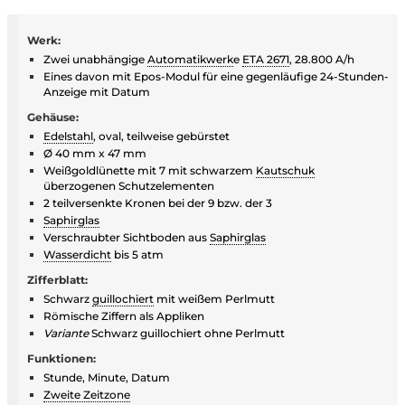
Werk:
Zwei unabhängige
Automatikwerk
e
ETA 2671
, 28.800 A/h
Eines davon mit Epos-Modul für eine gegenläufige 24-Stunden-
Anzeige mit Datum
Gehäuse:
Edelstahl
, oval, teilweise gebürstet
Ø 40 mm x 47 mm
Weißgoldlünette mit 7 mit schwarzem
Kautschuk
überzogenen Schutzelementen
2 teilversenkte Kronen bei der 9 bzw. der 3
Saphirglas
Verschraubter Sichtboden aus
Saphirglas
Wasserdicht
bis 5 atm
Zifferblatt:
Schwarz
guillochiert
mit weißem Perlmutt
Römische Ziffern als Appliken
Variante
Schwarz guillochiert ohne Perlmutt
Funktionen:
Stunde, Minute, Datum
Zweite Zeitzone