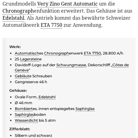
Grundmodells
Very Zino Gent Automatic
um die
Chronograph
enfunktion erweitert. Das Gehäuse ist aus
Edelstahl
. Als Antrieb kommt das bewährte Schweizer
Automatikwerk
ETA 7750
zur Anwendung.
Werk:
Automatisch
es
Chronograph
enwerk
ETA 7750
, 28.800 A/h
25
Lagerstein
e
Davidoff-Logo auf der
Schwungmasse
, Dekorschliff „
Côtes de
Genève
“
Gebläut
e Schrauben
Gangreserve 46 h
Gehäuse:
Ovale Form,
Edelstahl
Ø 46 mm
Bombiert
es, innen entspiegeltes
Saphirglas
Saphirglas
boden
Wasserdicht
bis 5 atm
Zifferblatt:
Silbern und schwarz