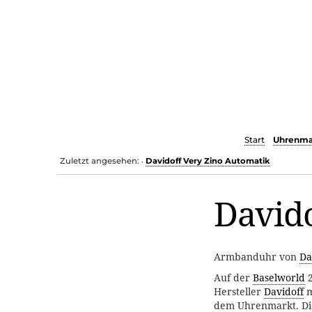
Start
Uhrenma
Zuletzt angesehen:
Davidoff Very Zino Automatik
•
Davido
Armbanduhr von
Da
Auf der
Baselworld
2
Hersteller
Davidoff
m
dem Uhrenmarkt. Die