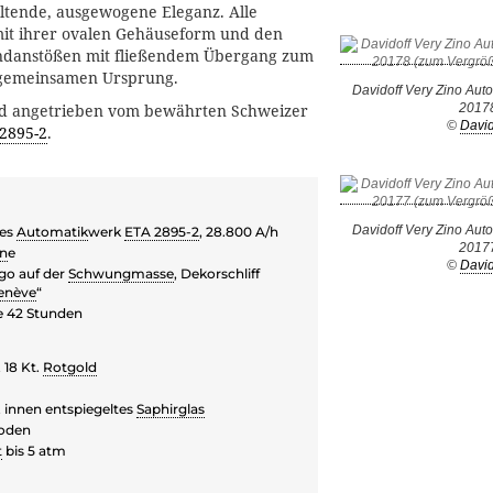
ltende, ausgewogene Eleganz. Alle
it ihrer ovalen Gehäuseform und den
ndanstößen mit fließendem Übergang zum
gemeinsamen Ursprung.
Davidoff Very Zino Auto
2017
rd angetrieben vom bewährten Schweizer
©
David
2895-2
.
Davidoff Very Zino Auto
hes
Automatik
werk
ETA 2895-2
, 28.800 A/h
2017
in
e
©
David
go auf der
Schwungmasse
, Dekorschliff
enève
“
e 42 Stunden
 18 Kt.
Rotgold
, innen entspiegeltes
Saphirglas
oden
t
bis 5 atm