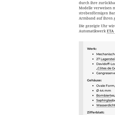
durch ihre zurückha
Modelle verweisen m
strebenförmigen Ba
Armband auf ihren 
Die gezeigte Uhr wi
Automatikwerk
ETA 
Werk:
Mechanisc
27
Lagerste
Davidoff-Lo
„
Côtes de G
Gangreserv
Gehäuse:
Ovale Form,
Ø 44 mm
Bombiert
es
Saphirglas
b
Wasserdich
Zifferblatt: