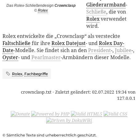
Gliederarmband
-
Das Rolex-Schließendesign
Crownclasp
Schließe
, die von
©
Rolex
Rolex
verwendet
wird.
Rolex entwickelte die „Crownclasp“ als versteckte
Faltschließe
für ihre
Rolex Datejust
- und
Rolex Day-
Date
-Modelle. Sie findet sich an den
President
-,
Jubilee
-,
Oyster
- und
Pearlmaster
-Armbändern dieser Modelle.
Rolex
,
Fachbegriffe
crownclasp.txt
· Zuletzt geändert:
02.07.2022 19:34
von
127.0.0.1
© Sämtliche Texte sind urheberrechtlich geschützt.