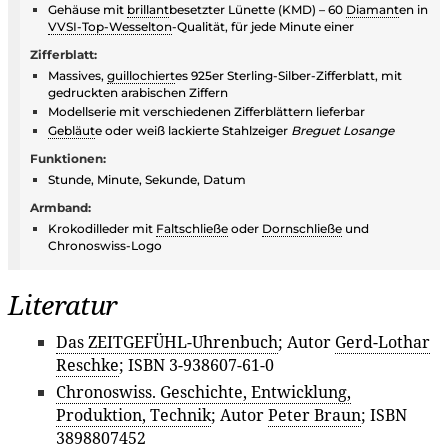
Gehäuse mit
brillant
besetzter Lünette (KMD) – 60
Diamant
en in
VVSI-Top-Wesselton
-Qualität, für jede Minute einer
Zifferblatt:
Massives,
guillochiert
es 925er Sterling-Silber-Zifferblatt, mit
gedruckten arabischen Ziffern
Modellserie mit verschiedenen Zifferblättern lieferbar
Gebläut
e oder weiß lackierte Stahlzeiger
Breguet Losange
Funktionen:
Stunde, Minute, Sekunde, Datum
Armband:
Krokodilleder mit
Faltschließe
oder
Dornschließe
und
Chronoswiss-Logo
Literatur
Das ZEITGEFÜHL-Uhrenbuch
; Autor
Gerd-Lothar
Reschke
; ISBN 3-938607-61-0
Chronoswiss. Geschichte, Entwicklung,
Produktion, Technik
; Autor
Peter Braun
; ISBN
3898807452