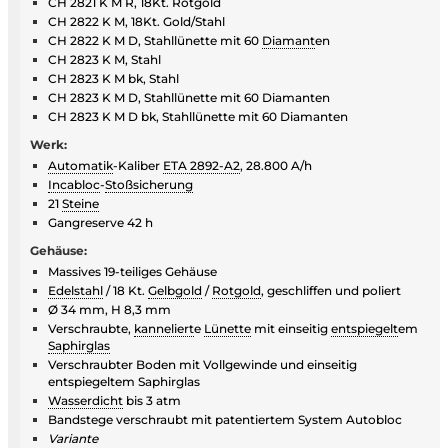
CH 2821 K M R, 18Kt. Rotgold
CH 2822 K M, 18Kt. Gold/Stahl
CH 2822 K M D, Stahllünette mit 60
Diamant
en
CH 2823 K M, Stahl
CH 2823 K M bk, Stahl
CH 2823 K M D, Stahllünette mit 60 Diamanten
CH 2823 K M D bk, Stahllünette mit 60 Diamanten
Werk:
Automatik
-Kaliber
ETA 2892-A2
, 28.800 A/h
Incabloc
-
Stoßsicherung
21
Steine
Gangreserve 42 h
Gehäuse:
Massives 19-teiliges Gehäuse
Edelstahl
/ 18 Kt.
Gelbgold
/
Rotgold
, geschliffen und poliert
Ø 34 mm, H 8,3 mm
Verschraubte,
kanneliert
e
Lünette
mit einseitig
entspiegelt
em
Saphirglas
Verschraubter Boden mit Vollgewinde und einseitig
entspiegeltem Saphirglas
Wasserdicht
bis 3 atm
Bandstege verschraubt mit patentiertem System Autobloc
Variante