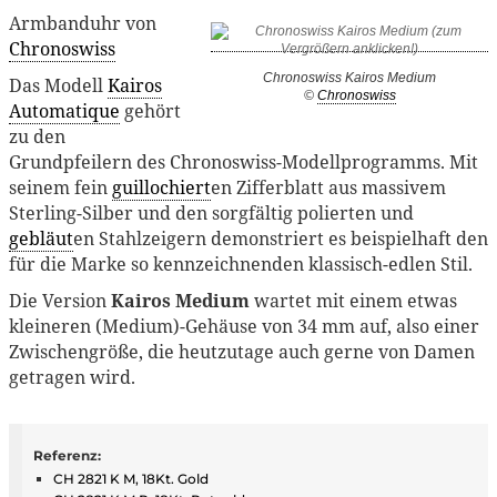
Armbanduhr von
Chronoswiss
Chronoswiss Kairos Medium
Das Modell
Kairos
©
Chronoswiss
Automatique
gehört
zu den
Grundpfeilern des Chronoswiss-Modellprogramms. Mit
seinem fein
guillochiert
en Zifferblatt aus massivem
Sterling-Silber und den sorgfältig polierten und
gebläut
en Stahlzeigern demonstriert es beispielhaft den
für die Marke so kennzeichnenden klassisch-edlen Stil.
Die Version
Kairos Medium
wartet mit einem etwas
kleineren (Medium)-Gehäuse von 34 mm auf, also einer
Zwischengröße, die heutzutage auch gerne von Damen
getragen wird.
Referenz:
CH 2821 K M, 18Kt. Gold