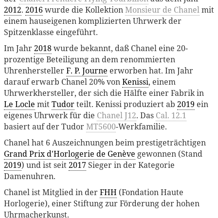
2012
.
2016
wurde die Kollektion
Monsieur de Chanel
mit
einem hauseigenen komplizierten Uhrwerk der
Spitzenklasse eingeführt.
Im Jahr
2018
wurde bekannt, daß Chanel eine 20-
prozentige Beteiligung an dem renommierten
Uhrenhersteller
F. P. Journe
erworben hat. Im Jahr
darauf erwarb Chanel 20% von
Kenissi
, einem
Uhrwerkhersteller, der sich die Hälfte einer Fabrik in
Le Locle
mit
Tudor
teilt. Kenissi produziert ab
2019
ein
eigenes Uhrwerk für die
Chanel J12
. Das
Cal. 12.1
basiert auf der Tudor
MT5600
-Werkfamilie.
Chanel hat 6 Auszeichnungen beim prestigeträchtigen
Grand Prix d'Horlogerie de Genève
gewonnen (Stand
2019
) und ist seit
2017
Sieger in der Kategorie
Damenuhren.
Chanel ist Mitglied in der
FHH
(Fondation Haute
Horlogerie), einer Stiftung zur Förderung der hohen
Uhrmacherkunst.