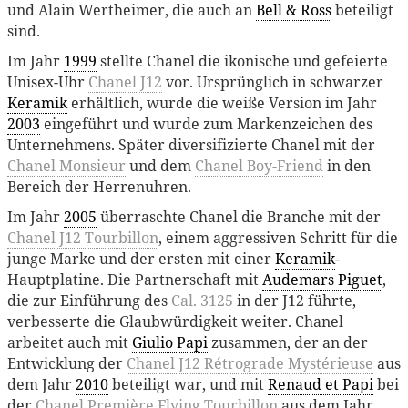
und Alain Wertheimer, die auch an
Bell & Ross
beteiligt
sind.
Im Jahr
1999
stellte Chanel die ikonische und gefeierte
Unisex-Uhr
Chanel J12
vor. Ursprünglich in schwarzer
Keramik
erhältlich, wurde die weiße Version im Jahr
2003
eingeführt und wurde zum Markenzeichen des
Unternehmens. Später diversifizierte Chanel mit der
Chanel Monsieur
und dem
Chanel Boy-Friend
in den
Bereich der Herrenuhren.
Im Jahr
2005
überraschte Chanel die Branche mit der
Chanel J12 Tourbillon
, einem aggressiven Schritt für die
junge Marke und der ersten mit einer
Keramik
-
Hauptplatine. Die Partnerschaft mit
Audemars Piguet
,
die zur Einführung des
Cal. 3125
in der J12 führte,
verbesserte die Glaubwürdigkeit weiter. Chanel
arbeitet auch mit
Giulio Papi
zusammen, der an der
Entwicklung der
Chanel J12 Rétrograde Mystérieuse
aus
dem Jahr
2010
beteiligt war, und mit
Renaud et Papi
bei
der
Chanel Première Flying Tourbillon
aus dem Jahr