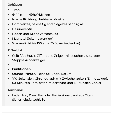
Gehäuse:
Titan
Ø 44 mm, Höhe 16,8 mm
In eine Richtung drehbare Lünette
Bombiert
es, beidseitig entspiegeltes
Saphirglas
Heliumventil
Boden und Krone verschraubt
Magnetdrücker (patentiert)
Wasserdicht
bis 100 atm (Drücker bedienbar)
Zifferblatt:
Gelb / Anthrazit, Ziffern und Zeiger mit Leuchtmasse, roter
Stoppsekundenzeiger
Funktionen
Stunde, Minute,
kleine Sekunde
, Datum
1/10-Sekunden-Chronograph mit Zwischenzeiten (Einholzeiger),
60-Minuten-Totalisator im Zentrum und 12-Stunden-Zähler
Armband:
Leder, Hai, Diver Pro oder Professionalband aus Titan mit
Sicherheitsfaltschieße