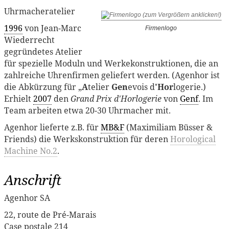
Uhrmacheratelier
1996
von Jean-Marc
Firmenlogo
Wiederrecht
gegründetes Atelier
für spezielle Moduln und Werkekonstruktionen, die an
zahlreiche Uhrenfirmen geliefert werden. (Agenhor ist
die Abkürzung für „
A
telier
Gen
evois d
'Hor
logerie.)
Erhielt
2007
den
Grand Prix d'Horlogerie
von
Genf
. Im
Team arbeiten etwa 20-30 Uhrmacher mit.
Agenhor lieferte z.B. für
MB&F
(Maximiliam Büsser &
Friends) die Werkskonstruktion für deren
Horological
Machine No.2
.
Anschrift
Agenhor SA
22, route de Pré-Marais
Case postale 214