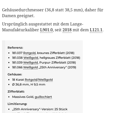
Gehäusedurchmesser (36,8 statt 38,5 mm), daher für
Damen geeignet.
Ursprünglich ausgestattet mit dem Lange-
Manufakturkaliber
L901.0
, seit
2018
mit dem
L121.1
.
Referenz:
181.037
Rotgold
, braunes Zifferblatt (2018)
181.038
Weißgold
, hellgraues Zifferblatt (2018)
181.039
Weißgold
, Purpur-Zifferblatt (2018)
181.066
Weißgold
„25th Anniversary“ (2019)
Gehäuse:
18 Karat
Rotgold
/
Weißgold
Ø 36,8 mm, H 9,5 mm
Zifferblatt:
Massives Gold,
guillochiert
Limitierung:
„25th Anniversary“-Version: 25 Stück