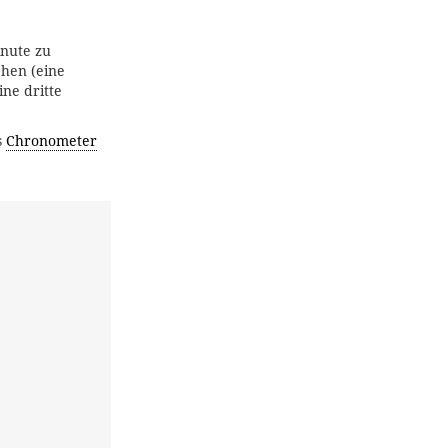
inute zu
ehen (eine
ne dritte
s
Chronometer