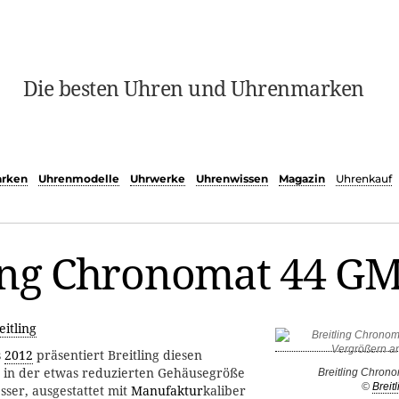
Die besten Uhren und Uhrenmarken
rken
Uhrenmodelle
Uhrwerke
Uhrenwissen
Magazin
Uhrenkauf
ling Chronomat 44 G
eitling
s
2012
präsentiert Breitling diesen
 in der etwas reduzierten Gehäusegröße
Breitling Chron
©
Breitl
er, ausgestattet mit
Manufaktur
kaliber