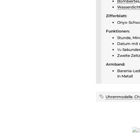
Bombiert
es
Wasserdich
Zifferblatt:
Onyx-Schwarz
Funktionen:
Stunde, Min
Datum mit u
¼-Sekunde
Zweite Zeitz
Armband:
Barenia-Lede
in Metall
Uhrenmodelle
,
Ch