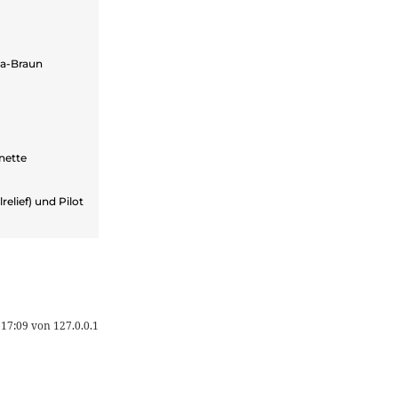
ca-Braun
nette
elief) und Pilot
 17:09
von
127.0.0.1