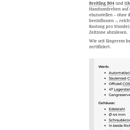
Breitling B04
und
G
Handumdrehen auf d
einzustellen – ohne 
beeinflussen –, reic
Rastung pro Stunde)
Zeitzone abzulesen.
Wie seit längerem be
zertifiziert.
Werk:
Automatisc
Säulenrad
-
C
Offiziell
CO
47
Lagerste
Gangreserve
Gehäuse:
Edelstahl
Ø 44 mm
Schraubkro
In beide Ri