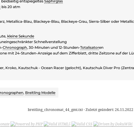
, beidseitig entspiegeltes
Saphirglas
t
bis 20 atm
, Metallica-Blau, Blackeye-Blau, Blackeye-Grau, Sierra-Silber oder Metalli
ute,
kleine Sekunde
neingeschränkter Schnellverstellung
n-
Chronograph
, 30-Minuten und 12-Stunden-
Totalisator
en
one mit 24-Stunden-Anzeige auf dem Zifferblatt, dritte Zeitzone auf der Lü
r, Kroko, Kautschuk - Ocean Racer (gelocht), Kautschuk Diver Pro (Zentralr
ronographen
,
Breitling Modelle
breitling_chronomat_44_gmt.txt
· Zuletzt geändert:
26.11.2022