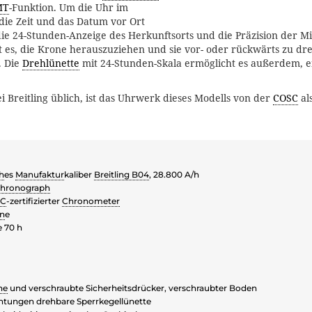
MT
-Funktion. Um die Uhr im
ie Zeit und das Datum vor Ort
die 24-Stunden-Anzeige des Herkunftsorts und die Präzision der M
ht es, die Krone herauszuziehen und sie vor- oder rückwärts zu dr
. Die
Drehlünette
mit 24-Stunden-Skala ermöglicht es außerdem, ei
i Breitling üblich, ist das Uhrwerk dieses Modells von der
COSC
al
h
es
Manufaktur
kaliber
Breitling B04
, 28.800 A/h
hronograph
SC
-zertifizierter
Chronometer
in
e
 70 h
ne
und verschraubte Sicherheitsdrücker, verschraubter Boden
chtungen drehbare Sperrkegellünette