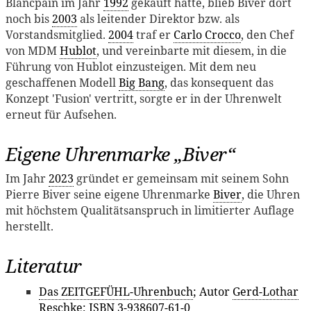
Blancpain im Jahr
1992
gekauft hatte, blieb Biver dort
noch bis
2003
als leitender Direktor bzw. als
Vorstandsmitglied.
2004
traf er
Carlo Crocco
, den Chef
von MDM
Hublot
, und vereinbarte mit diesem, in die
Führung von Hublot einzusteigen. Mit dem neu
geschaffenen Modell
Big Bang
, das konsequent das
Konzept 'Fusion' vertritt, sorgte er in der Uhrenwelt
erneut für Aufsehen.
Eigene Uhrenmarke „Biver“
Im Jahr
2023
gründet er gemeinsam mit seinem Sohn
Pierre Biver seine eigene Uhrenmarke
Biver
, die Uhren
mit höchstem Qualitätsanspruch in limitierter Auflage
herstellt.
Literatur
Das ZEITGEFÜHL-Uhrenbuch
; Autor
Gerd-Lothar
Reschke
; ISBN 3-938607-61-0