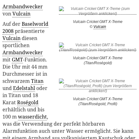
Armbandwecker
von
Vulcain
Vulcain Cricket GMT X-Treme
Auf der
Baselworld
©
Vulcain
2008
präsentierte
Vulcain
diesen
sportlichen
Armbandwecker
Vulcain Cricket GMT X-Treme
mit
GMT
-Funktion.
(Titan/Roségold)
Die Uhr mit 44 mm
Durchmesser ist in
schwarzem
Titan
und
Edelstahl
oder
in Titan und 18
Vulcain Cricket GMT X-Treme
Karat
Roségold
(Titan/Roségold, Profil)
erhältlich und bis
100 m
wasserdicht
,
was die Verwendung der perfekt hörbaren
Alarmfunktion auch unter Wasser ermöglicht. Sie kann
mit einem Armband aus vulkanisiertem Kautschuk oder