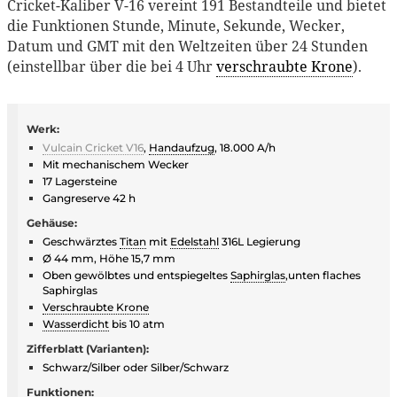
Cricket-Kaliber V-16 vereint 191 Bestandteile und bietet
die Funktionen Stunde, Minute, Sekunde, Wecker,
Datum und GMT mit den Weltzeiten über 24 Stunden
(einstellbar über die bei 4 Uhr
verschraubte Krone
).
Werk:
Vulcain Cricket V16
,
Handaufzug
, 18.000 A/h
Mit mechanischem Wecker
17 Lagersteine
Gangreserve 42 h
Gehäuse:
Geschwärztes
Titan
mit
Edelstahl
316L Legierung
Ø 44 mm, Höhe 15,7 mm
Oben gewölbtes und entspiegeltes
Saphirglas
,unten flaches
Saphirglas
Verschraubte Krone
Wasserdicht
bis 10 atm
Zifferblatt (Varianten):
Schwarz/Silber oder Silber/Schwarz
Funktionen: