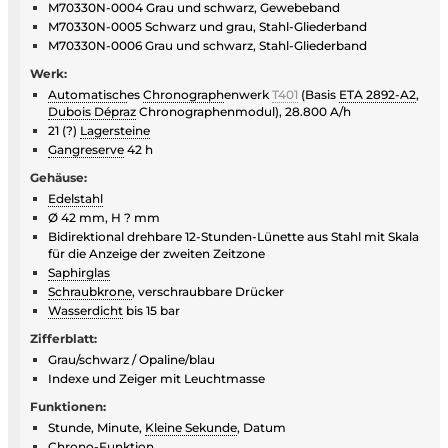
M70330N-0004 Grau und schwarz, Gewebeband
M70330N-0005 Schwarz und grau, Stahl-Gliederband
M70330N-0006 Grau und schwarz, Stahl-Gliederband
Werk:
Automatisch
es
Chronograph
enwerk
T401
(Basis
ETA 2892-A2
,
Dubois Dépraz
Chronographenmodul), 28.800 A/h
21 (?)
Lagersteine
Gangreserve
42 h
Gehäuse:
Edelstahl
Ø 42 mm, H ? mm
Bidirektional drehbare 12-Stunden-Lünette aus Stahl mit Skala
für die Anzeige der zweiten Zeitzone
Saphirglas
Schraubkrone
, verschraubbare Drücker
Wasserdicht
bis 15 bar
Zifferblatt:
Grau/schwarz / Opaline/blau
Indexe und Zeiger mit Leuchtmasse
Funktionen:
Stunde, Minute,
Kleine Sekunde
, Datum
Chrono-Funktion