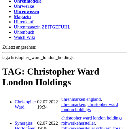
Uhrenmodelle
Uhrwerke
Uhrenwissen
Magazin
Uhrenkauf
Uhrenmagazin ZEITGEFÜHL
Uhrenbuch
Watch Wiki
Zuletzt angesehen:
tag:christopher_ward_london_holdings
TAG: Christopher Ward
London Holdings
uhrenmarken england
,
Christopher
02.07.2022
uhrenmarken
,
christopher ward
Ward
19:34
london holdings
christopher ward london holdings
,
Synergies
02.07.2022
rohwerkehersteller
,
Horlogères
19:38
rohwerkehersteller schweiz
,
fossil