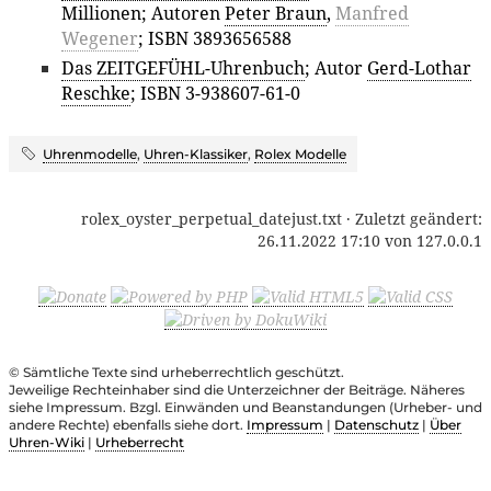
Millionen; Autoren
Peter Braun
,
Manfred
Wegener
; ISBN 3893656588
Das ZEITGEFÜHL-Uhrenbuch
; Autor
Gerd-Lothar
Reschke
; ISBN 3-938607-61-0
Uhrenmodelle
,
Uhren-Klassiker
,
Rolex Modelle
rolex_oyster_perpetual_datejust.txt
· Zuletzt geändert:
26.11.2022 17:10
von
127.0.0.1
© Sämtliche Texte sind urheberrechtlich geschützt.
Jeweilige Rechteinhaber sind die Unterzeichner der Beiträge. Näheres
siehe Impressum. Bzgl. Einwänden und Beanstandungen (Urheber- und
andere Rechte) ebenfalls siehe dort.
Impressum
|
Datenschutz
|
Über
Uhren-Wiki
|
Urheberrecht