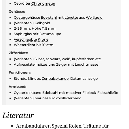
Geprüfter
Chronometer
Gehäuse:
Oyster
gehäuse
Edelstahl
mit
Lünette
aus
Weißgold
(Varianten )
Gelbgold
Ø 36 mm, Höhe 11,5 mm
Saphirglas
mit Datumslupe
Verschraubte Krone
Wasserdicht
bis 10 atm
Zifferblatt:
(Varianten ) Silber, schwarz, weiß, kupferfarben etc.
Aufgesetzte Indizes und Zeiger mit Leuchtmasse
Funktionen:
Stunde, Minute,
Zentralsekunde
, Datumsanzeige
Armband:
Oysterlockband Edelstahl mit massiver Fliplock-Faltschließe
(Varianten ) braunes Krokodillederband
Literatur
Armbanduhren Spezial Rolex
. Träume für