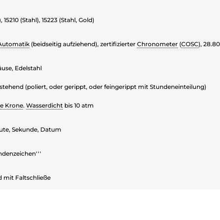
, 15210 (Stahl), 15223 (Stahl, Gold)
Automatik
(beidseitig aufziehend), zertifizierter
Chronometer
(
COSC
), 28.8
use, Edelstahl
stehend (poliert, oder gerippt, oder feingerippt mit Stundeneinteilung)
te Krone
.
Wasserdicht
bis 10 atm
ute, Sekunde, Datum
ndenzeichen'''
 mit Faltschließe