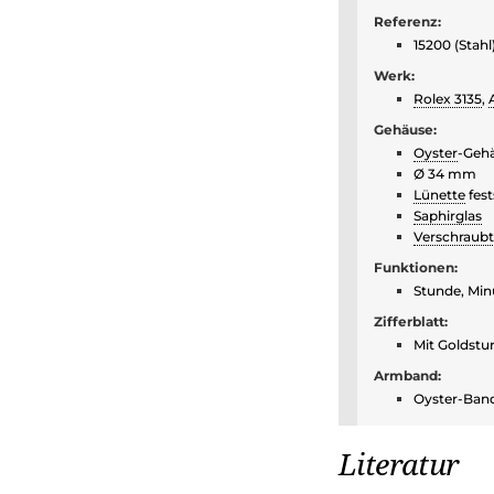
Referenz:
15200 (Stahl)
Werk:
Rolex 3135
,
Gehäuse:
Oyster
-Gehä
Ø 34 mm
Lünette
fest
Saphirglas
Verschraub
Funktionen:
Stunde, Min
Zifferblatt:
Mit Goldstu
Armband:
Oyster-Band
Literatur